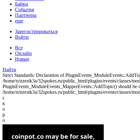
Байки
События
Партнеры
еще
Зарегистрироваться
Войти
Все
Онлайн
Новые
Найти
Strict Standards: Declaration of PluginEvents_ModuleEvents::AddT
/home/n/nzestk3a/32spokes.ru/public_html/plugins/events/classes/modul
PluginEvents_ModuleEvents_MapperEvents::AddTopic() should be 
/home/n/nzestk3a/32spokes.ru/public_html/plugins/events/classes/mod
с
к
о
р
о