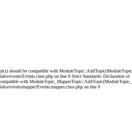
opic() should be compatible with ModuleTopic::AddTopic(ModuleTopic
es/events/Events.class.php on line 0 Strict Standards: Declaration of
compatible with ModuleTopic_MapperTopic::AddTopic(ModuleTopic_E
ules/events/mapper/Events.mapper.class.php on line 0