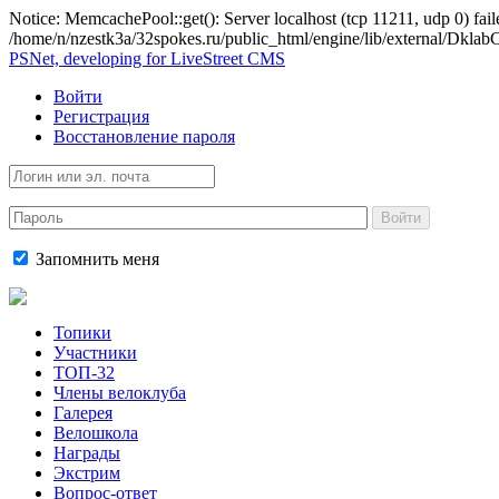
Notice: MemcachePool::get(): Server localhost (tcp 11211, udp 0) fail
/home/n/nzestk3a/32spokes.ru/public_html/engine/lib/external/Dkl
PSNet, developing for LiveStreet CMS
Войти
Регистрация
Восстановление пароля
Войти
Запомнить меня
Топики
Участники
ТОП-32
Члены велоклуба
Галерея
Велошкола
Награды
Экстрим
Вопрос-ответ