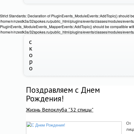
Strict Standards: Declaration of PluginEvents_ModuleEvents::AddTopic() should b
/home/n/nzestk3a/32spokes.ru/public_html/plugins/events/classes/modules/events/Ev
PluginEvents_ModuleEvents_MapperEvents::AddTopic() should be compatible wit
/home/n/nzestk3a/32spokes.ru/public_html/plugins/events/classes/modules/events
с
к
о
р
о
Поздравляем с Днем
Рождения!
Жизнь Велоклуба "32 спицы"
От
лиц