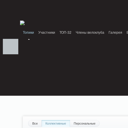
Notice: MemcachePool::get(): Server localhost (tcp 11211, udp 0) failed with: Conn
/home/n/nzestk3a/32spokes.ru/public_html/engine/lib/external/DklabCache/Zend/
PluginReview_ModuleReview::AddTopic() should be compatible with ModuleTopic:
/home/n/nzestk3a/32spokes.ru/public_html/plugins/review/classes/modules/review/
Топики
Участники
ТОП-32
Члены велоклуба
Галерея
Вопрос-ответ
Байки
События
Партнеры
Все
Коллективные
Персональные