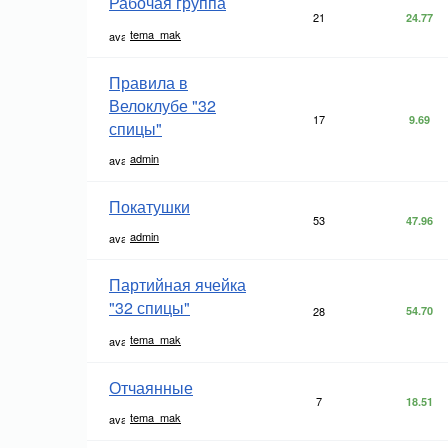
Рабочая группа
21
24.77
tema_mak
Правила в
Велоклубе "32
17
9.69
спицы"
admin
Покатушки
53
47.96
admin
Партийная ячейка
"32 спицы"
28
54.70
tema_mak
Отчаянные
7
18.51
tema_mak