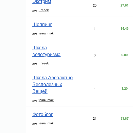
Экстрим
25
27.61
Freeek
Шоппинг
1
14.43
tema_mak
Школа
велотуризма
3
0.00
Freeek
Школа Абсолютно
Бесполезных
4
1.20
Вещей
tema_mak
Фотоблог
21
33.87
tema_mak