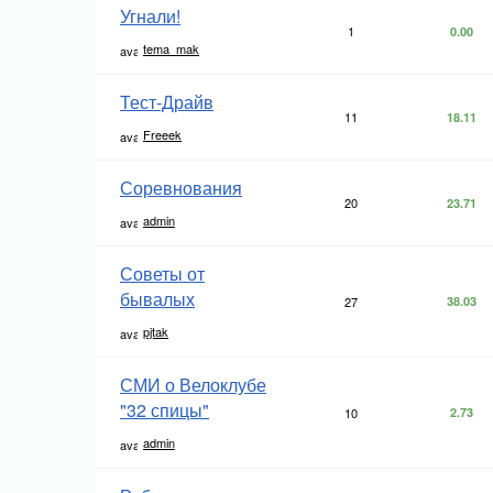
Угнали!
1
0.00
tema_mak
Тест-Драйв
11
18.11
Freeek
Соревнования
20
23.71
admin
Советы от
бывалых
27
38.03
pjtak
СМИ о Велоклубе
"32 спицы"
10
2.73
admin