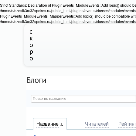
Strict Standards: Declaration of PluginEvents_ModuleEvents::AddTopic() should b
/home/n/nzestk3a/32spokes.ru/public_html/plugins/events/classes/modules/events/Ev
PluginEvents_ModuleEvents_MapperEvents::AddTopic() should be compatible wit
/home/n/nzestk3a/32spokes.ru/public_html/plugins/events/classes/modules/events
с
к
о
р
о
Блоги
Название
Читателей
Рейтин