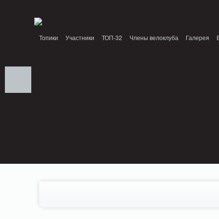
Notice: MemcachePool::get(): Server localhost (tcp 11211, udp 0) failed with: Conn
/home/n/nzestk3a/32spokes.ru/public_html/engine/lib/external/DklabCache/Zen
Топики
Участники
ТОП-32
Члены велоклуба
Галерея
Вопрос-ответ
Байки
События
Партнеры