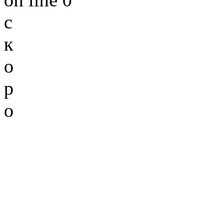
с
к
о
р
о