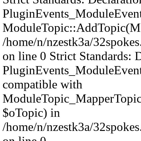
PluginEvents_ModuleEvents
ModuleTopic::AddTopic(Mo
/home/n/nzestk3a/32spokes.
on line 0 Strict Standards: 
PluginEvents_ModuleEvent
compatible with
ModuleTopic_MapperTopic
$oTopic) in
/home/n/nzestk3a/32spokes.
on line 0