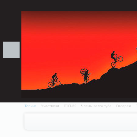
Notice: MemcachePool::get(): Server localhost (tcp 11211, udp 0) failed with: Conn
/home/n/nzestk3a/32spokes.ru/public_html/engine/lib/external/DklabCache/Zen
Топики
Участники
ТОП-32
Члены велоклуба
Галерея
Вопрос-ответ
Байки
События
Партнеры