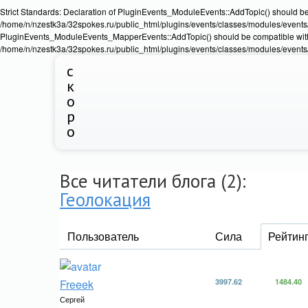
Strict Standards: Declaration of PluginEvents_ModuleEvents::AddTopic() should b
/home/n/nzestk3a/32spokes.ru/public_html/plugins/events/classes/modules/events/Ev
PluginEvents_ModuleEvents_MapperEvents::AddTopic() should be compatible wit
/home/n/nzestk3a/32spokes.ru/public_html/plugins/events/classes/modules/events
с
к
о
р
о
Все читатели блога (2):
Геолокация
Пользователь
Сила
Рейтин
Freeek
3997.62
1484.40
Сергей