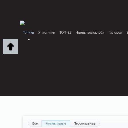
Notice: MemcachePool::get(): Server localhost (tcp 11211, udp 0) failed with: Conn
/home/n/nzestk3a/32spokes.ru/public_html/engine/lib/external/DklabCache/Zend/
PluginReview_ModuleReview::AddTopic() should be compatible with ModuleTopic:
/home/n/nzestk3a/32spokes.ru/public_html/plugins/review/classes/modules/review/
Топики
Участники
ТОП-32
Члены велоклуба
Галерея
Вопрос-ответ
Байки
События
Партнеры
Все
Коллективные
Персональные