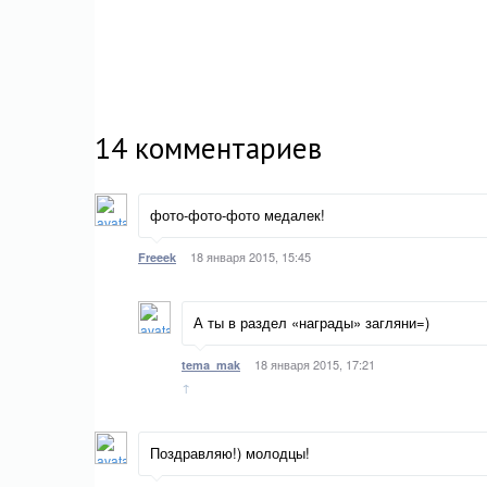
14
комментариев
фото-фото-фото медалек!
18 января 2015, 15:45
Freeek
А ты в раздел «награды» загляни=)
18 января 2015, 17:21
tema_mak
↑
Поздравляю!) молодцы!