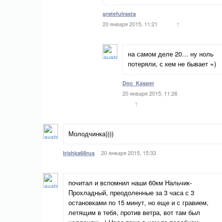
gratefulrasta
20 января 2015, 11:21
↑
на самом деле 20… ну ноль
потеряли, с кем не бывает =)
Doc_Kasper
20 января 2015, 11:26
↑
Молодчинка))))
20 января 2015, 15:33
Irishka68rus
почитал и вспомнил наши 60км Нальчик-
Прохладный, преодоленные за 3 часа с 3
остановками по 15 минут, но еще и с гравием,
летящим в тебя, против ветра, вот там был