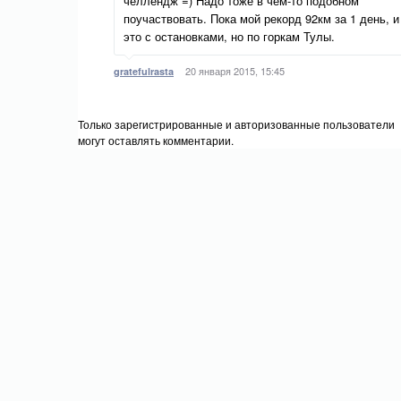
челлендж =) Надо тоже в чем-то подобном
поучаствовать. Пока мой рекорд 92км за 1 день, и
это с остановками, но по горкам Тулы.
20 января 2015, 15:45
gratefulrasta
Только зарегистрированные и авторизованные пользователи
могут оставлять комментарии.