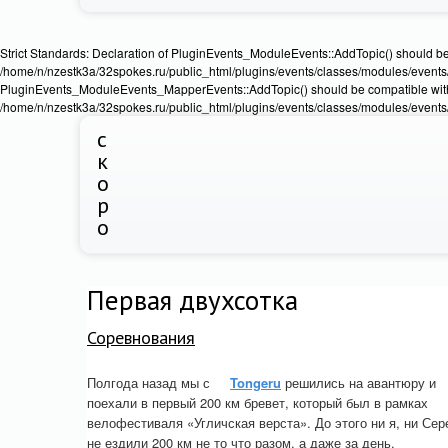
Strict Standards: Declaration of PluginEvents_ModuleEvents::AddTopic() should b
/home/n/nzestk3a/32spokes.ru/public_html/plugins/events/classes/modules/events/Ev
PluginEvents_ModuleEvents_MapperEvents::AddTopic() should be compatible wit
/home/n/nzestk3a/32spokes.ru/public_html/plugins/events/classes/modules/events
с
к
о
р
о
Первая двухсотка
Соревнования
Полгода назад мы с
Tongeru
решились на авантюру и
поехали в первый 200 км бревет, который был в рамках
велофестиваля «Угличская верста». До этого ни я, ни Сер
не ездили 200 км не то что разом, а даже за день.