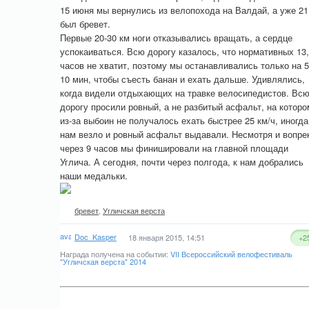
15 июня мы вернулись из велопохода на Валдай, а уже 21
был бревет.
Первые 20-30 км ноги отказывались вращать, а сердце
успокаиваться. Всю дорогу казалось, что нормативных 13
часов не хватит, поэтому мы останавливались только на 5
10 мин, чтобы съесть банан и ехать дальше. Удивлялись,
когда видели отдыхающих на травке велосипедистов. Вс
дорогу просили ровный, а не разбитый асфальт, на которо
из-за выбоин не получалось ехать быстрее 25 км/ч, иногда
нам везло и ровный асфальт выдавали. Несмотря и вопре
через 9 часов мы финишировали на главной площади
Углича. А сегодня, почти через полгода, к нам добрались
наши медальки.
бревет
,
Угличская верста
Doc_Kasper
18 января 2015, 14:51
+2
Награда получена на событии:
VII Всероссийский велофестиваль
"Угличская верста" 2014