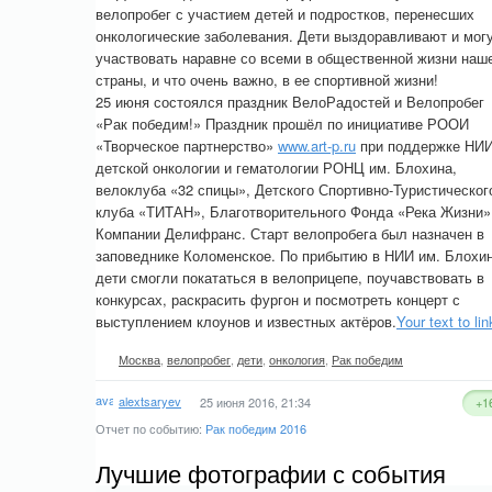
велопробег с участием детей и подростков, перенесших
онкологические заболевания. Дети выздоравливают и мог
участвовать наравне со всеми в общественной жизни наш
страны, и что очень важно, в ее спортивной жизни!
25 июня состоялся праздник ВелоРадостей и Велопробег
«Рак победим!» Праздник прошёл по инициативе РООИ
«Творческое партнерство»
www.art-p.ru
при поддержке НИ
детской онкологии и гематологии РОНЦ им. Блохина,
велоклуба «32 спицы», Детского Спортивно-Туристическог
клуба «ТИТАН», Благотворительного Фонда «Река Жизни»
Компании Делифранс. Старт велопробега был назначен в
заповеднике Коломенское. По прибытию в НИИ им. Блохин
дети смогли покататься в велоприцепе, поучавствовать в
конкурсах, раскрасить фургон и посмотреть концерт с
выступлением клоунов и известных актёров.
Your text to lin
Москва
,
велопробег
,
дети
,
онкология
,
Рак победим
alextsaryev
25 июня 2016, 21:34
+1
Отчет по событию:
Рак победим 2016
Лучшие фотографии с события