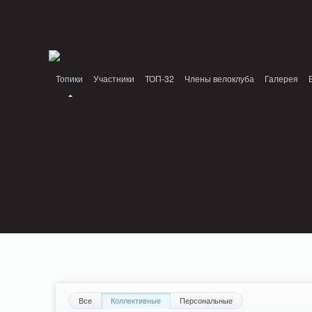
Notice: MemcachePool::get(): Server localhost (tcp 11211, udp 0) failed with: Conn
/home/n/nzestk3a/32spokes.ru/public_html/engine/lib/external/DklabCache/Zend/
PluginReview_ModuleReview::AddTopic() should be compatible with ModuleTopic:
/home/n/nzestk3a/32spokes.ru/public_html/plugins/review/classes/modules/review/
Топики
Участники
ТОП-32
Члены велоклуба
Галерея
Вопрос-ответ
Байки
События
Партнеры
Все
Коллективные
Персональные