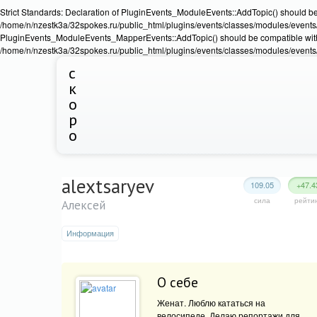
Strict Standards: Declaration of PluginEvents_ModuleEvents::AddTopic() should b
/home/n/nzestk3a/32spokes.ru/public_html/plugins/events/classes/modules/events/Ev
PluginEvents_ModuleEvents_MapperEvents::AddTopic() should be compatible wit
/home/n/nzestk3a/32spokes.ru/public_html/plugins/events/classes/modules/events
с
к
о
р
о
alextsaryev
109.05
+47.4
сила
рейти
Алексей
Информация
О себе
Женат. Люблю кататься на
велосипеде. Делаю репортажи для