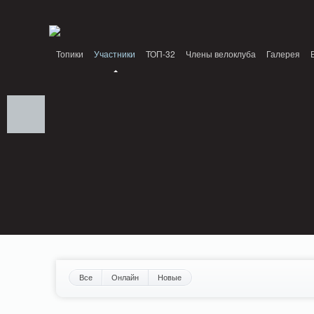
Notice: MemcachePool::get(): Server localhost (tcp 11211, udp 0) failed with: Conn
/home/n/nzestk3a/32spokes.ru/public_html/engine/lib/external/DklabCache/Zen
Топики
Участники
ТОП-32
Члены велоклуба
Галерея
Вопрос-ответ
Байки
События
Партнеры
Все
Онлайн
Новые