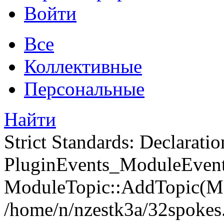
Войти
Все
Коллективные
Персональные
Найти
Strict Standards: Declaratio
PluginEvents_ModuleEvents
ModuleTopic::AddTopic(Mo
/home/n/nzestk3a/32spokes.