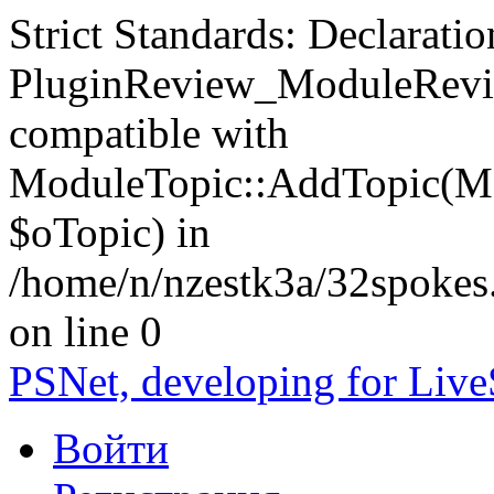
Strict Standards: Declaratio
PluginReview_ModuleRevie
compatible with
ModuleTopic::AddTopic(Mo
$oTopic) in
/home/n/nzestk3a/32spokes.
on line 0
PSNet, developing for Liv
Войти