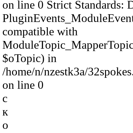
on line 0 Strict Standards: 
PluginEvents_ModuleEvent
compatible with
ModuleTopic_MapperTopic
$oTopic) in
/home/n/nzestk3a/32spokes.
on line 0
с
к
о