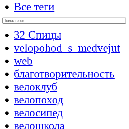
Все теги
32 Спицы
velopohod_s_medvejut
web
благотворительность
велоклуб
велопоход
велосипед
велошкола