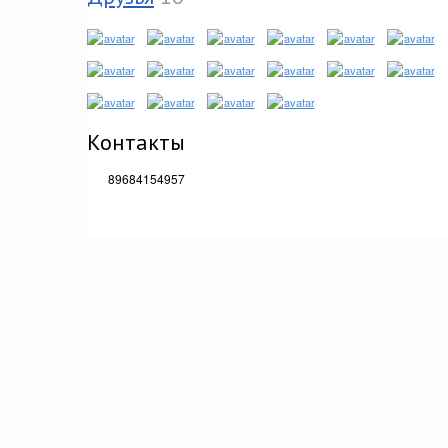
Контакты
89684154957