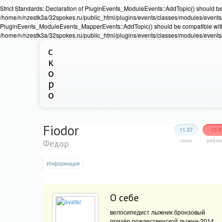
Strict Standards: Declaration of PluginEvents_ModuleEvents::AddTopic() should b
/home/n/nzestk3a/32spokes.ru/public_html/plugins/events/classes/modules/events/Ev
PluginEvents_ModuleEvents_MapperEvents::AddTopic() should be compatible wit
/home/n/nzestk3a/32spokes.ru/public_html/plugins/events/classes/modules/events
с
к
о
р
о
Fiodor
11.37
-10.5
сила
рейти
Фёдор
Информация
О себе
велосипедист лыжник бронзовый
призёр рождественской лыжни-2014