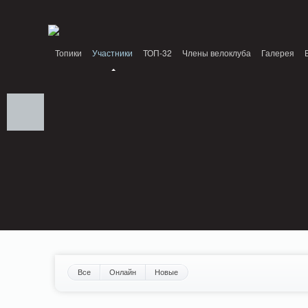
Notice: MemcachePool::get(): Server localhost (tcp 11211, udp 0) failed with: Conn
/home/n/nzestk3a/32spokes.ru/public_html/engine/lib/external/DklabCache/Zen
Топики
Участники
ТОП-32
Члены велоклуба
Галерея
Вопрос-ответ
Байки
События
Партнеры
Все
Онлайн
Новые