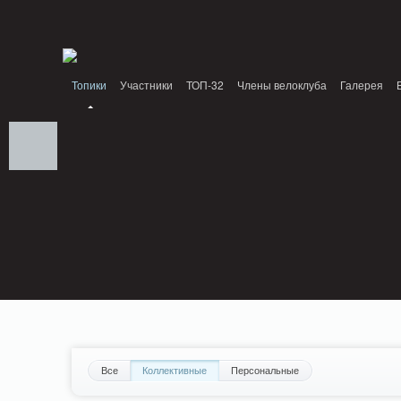
Notice: MemcachePool::get(): Server localhost (tcp 11211, udp 0) failed with: C
Standards: Declaration of PluginReview_ModuleReview::AddTopic() should be com
/home/n/nzestk3a/32spokes.ru/public_html/plugins/review/classes/modules/review/
Топики
Участники
ТОП-32
Члены велоклуба
Галерея
Все
Коллективные
Персональные