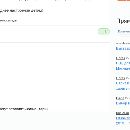
однее настроение детям!
Пря
 велосипеды
Коммен
+13
anastasii
Выставк
Goras
27
ПВД для
Москва-
Goras
27
Стрит и
хардтей
Diana
27 
Выбор в
огут оставлять комментарии.
Katuar40
Открыти
2019