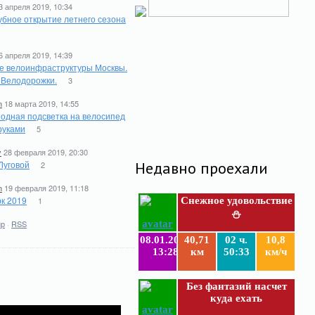
3 апреля 2019, 10:34
бное открытие летнего сезона
6 апреля 2019, 14:39
е велоинфраструктуры Москвы.
. Велодорожки.
3
n
18 марта 2019, 14:55
одная подсветка на велосипед
руками
5
y
28 февраля 2019, 20:30
Луговой
Недавно проехали
2
n
19 февраля 2019, 11:18
к 2019
1
Снежное удовольствие
⛄
ир
·
RSS
08.01.2019
40,71
02 ч.
10,8
13:28
км
50:33
км/ч
Без фантазий насчет
куда ехать