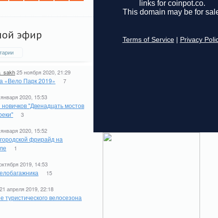
мой эфир
тарии
a_sakh
25 ноября 2020, 21:29
а «Вело Парк 2019»
7
 января 2020, 15:53
 новичков "Двенадцать мостов
реки"
3
 января 2020, 15:52
 городской фрирайд на
ле
1
октября 2019, 14:53
елобагажника
15
21 апреля 2019, 22:18
е туристического велосезона
1