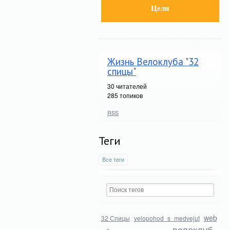
Цели
Жизнь Велоклуба "32
спицы"
30
читателей
285 топиков
RSS
Теги
Все теги
web
32 Спицы
velopohod_s_medvejut
велоклуб