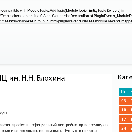
e compatible with ModuleTopic::AddTopic(ModuleTopic_EntityTopic $oTopic) in
Events.class.php on line 0 Strict Standards: Declaration of PluginEvents_Module
/nzestk3a/32spokes.ru/public_html/plugins/events/classes/modules/events/mapper
Ц им. Н.Н. Блохина
Кале
Пн
03
10
педы.
17
газин sportex.ru, официальный дистрибьютор велосипедов
24
ении и из детдомов, велосипеды. Пусть эти подарки