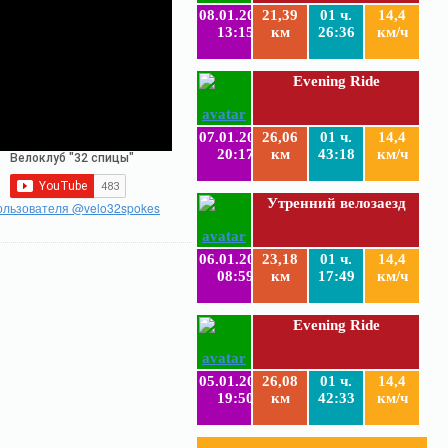
08.01.2019
21,39
01 ч.
14,4
13:15
км
26:36
км/ч
Evening Ride
07.01.2019
26,06
01 ч.
14,4
20:17
км
43:18
км/ч
Утренний велозаезд
ользователя @velo32spokes
06.01.2019
23,18
01 ч.
14,4
08:59
км
17:49
км/ч
Evening Ride
05.01.2019
26,08
01 ч.
14,4
19:50
км
42:33
км/ч