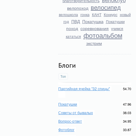
благотворительность
велосипед
велопоход
велошкола
гонка
КАНТ
Конкурс
новый
ПВД
Покатушка
год
Покатушки
поход
соревнования
учимся
фотоальбом
кататься
экстрим
Блоги
Топ
Партийная ячейка "32 спицы"
54.70
Покатушки
47.96
Советы от бывалых
38.03
Вопрос-ответ
34.95
Фотоблог
33.87