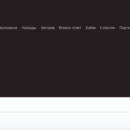
onnection refused (111) in /home/n/nzestk3a/32spokes.ru/public_html/engine/lib/e
patible with ModuleTopic::AddTopic(ModuleTopic_EntityTopic $oTopic) in
Review.class.php on line 0
Велошкола
Награды
Экстрим
Вопрос-ответ
Байки
События
Парт