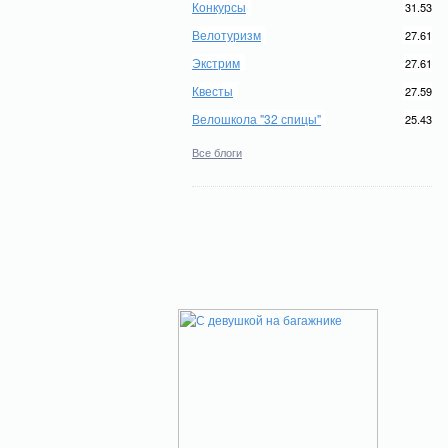
Конкурсы
31.53
Велотуризм
27.61
Экстрим
27.61
Квесты
27.59
Велошкола "32 спицы"
25.43
Все блоги