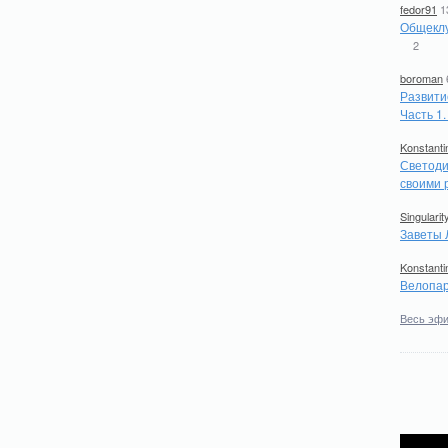
fedor91
1
Общеклу
2
boroman
Развити
Часть 1
Konstanti
Светоди
своими 
Singularit
Заветы 
Konstanti
Велопар
Весь эф