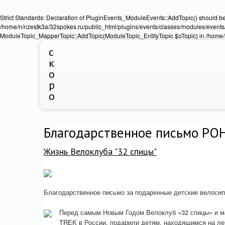
Strict Standards: Declaration of PluginEvents_ModuleEvents::AddTopic() should b
/home/n/nzestk3a/32spokes.ru/public_html/plugins/events/classes/modules/events/
ModuleTopic_MapperTopic::AddTopic(ModuleTopic_EntityTopic $oTopic) in /home/n
с
к
о
р
о
Благодарственное письмо РОН
Жизнь Велоклуба "32 спицы"
Благодарственное письмо за подаренные детские велоси
Перед самым Новым Годом Велоклуб «32 спицы» и ма
TREK в России, подарили детям, находящимся на леч