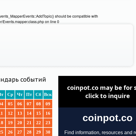
Events_MapperEvents::AddTopic() should be compatible with
/Events.mapper.class.php on line 0
ндарь событий
Вт
Ср
Чт
Пт
Сб
Вск
04
05
06
07
08
09
11
12
13
14
15
16
18
19
20
21
22
23
25
26
27
28
29
30