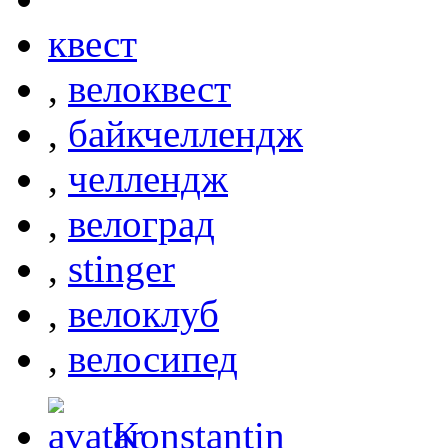
квест
,
велоквест
,
байкчеллендж
,
челлендж
,
велоград
,
stinger
,
велоклуб
,
велосипед
Konstantin