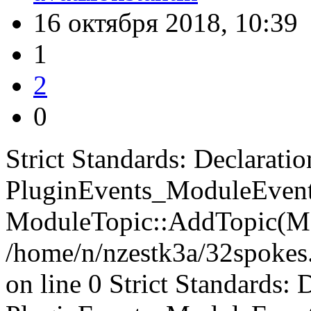
16 октября 2018, 10:39
1
2
0
Strict Standards: Declaratio
PluginEvents_ModuleEvents
ModuleTopic::AddTopic(Mo
/home/n/nzestk3a/32spokes.
on line 0 Strict Standards: 