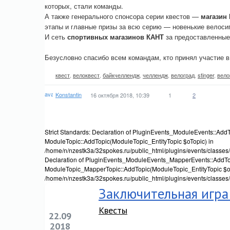
которых, стали команды.
А также генерального спонсора серии квестов —
магазин 
этапы и главные призы за всю серию — новенькие велос
И сеть
спортивных магазинов КАНТ
за предоставленные
Безусловно спасибо всем командам, кто принял участие в 
квест
,
велоквест
,
байкчеллендж
,
челлендж
,
велоград
,
stinger
,
вело
Konstantin
16 октября 2018, 10:39
1
2
Strict Standards: Declaration of PluginEvents_ModuleEvents::AddT
ModuleTopic::AddTopic(ModuleTopic_EntityTopic $oTopic) in
/home/n/nzestk3a/32spokes.ru/public_html/plugins/events/classes/
Declaration of PluginEvents_ModuleEvents_MapperEvents::AddTop
ModuleTopic_MapperTopic::AddTopic(ModuleTopic_EntityTopic $oT
/home/n/nzestk3a/32spokes.ru/public_html/plugins/events/classes
Заключительная игра
Квесты
22.09
2018