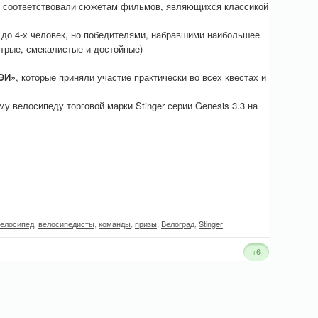
ых соответствовали сюжетам фильмов, являющихся классикой
х до 4-х человек, но победителями, набравшими наибольшее
стрые, смекалистые и достойные)
ЭИ»
, которые приняли участие практически во всех квестах и
у велосипеду торговой марки Stinger серии Genesis 3.3 на
елосипед
,
велосипедисты
,
команды
,
призы
,
Велоград
,
Stinger
+6