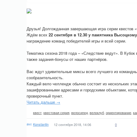
Друзья! Долгожданная завершающая игра серии квестов «
Ждём всех
22 сентября в 12.30 у памятника Высоцкому
награждение команд победителей игры и всей серии.
Тематика сезона 2018 года – «Следствие ведут». В Кубок 
также задания-бонусы от наших партнёров.
Вас ждут удивительные миксы всего лучшего из командны
сообразительность.
Каждый вело челлендж обычно состоит из нескольких этап
зашифрованными адресами и городскими объектами, кото
проверочный пункт.
Читать дальше →
квест
,
квестовая серия
,
велосипед
,
велоклуб
,
ориентирование
,
ка
Konstantin
12 сентября 2018, 14:06
0