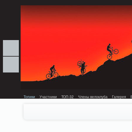
Notice: MemcachePool::get(): Server localhost (tcp 11211, udp 0) failed with: C
Топики
Участники
ТОП-32
Члены велоклуба
Галерея