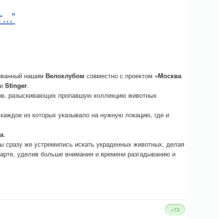
.."
зованный нашим
Велоклубом
совместно с проектом
«Москва
ки
Stinger
.
ков, разыскивающих пропавшую коллекцию животных
каждое из которых указывало на нужную локацию, где и
а
.
ды сразу же устремились искать украденных животных, делая
тарте, уделив больше внимания и времени разгадыванию и
+13