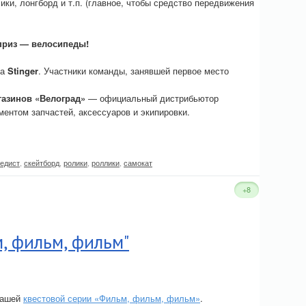
ки, лонгборд и т.п. (главное, чтобы средство передвижения
приз — велосипеды!
ка
Stinger
. Участники команды, занявшей первое место
газинов «Велоград»
— официальный дистрибьютор
ентом запчастей, аксессуаров и экипировки.
едист
,
скейтборд
,
ролики
,
роллики
,
самокат
+8
, фильм, фильм"
нашей
квестовой серии «Фильм, фильм, фильм»
.