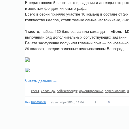
В серию вошло 5 велоквестов, задания и легенды котор
и золотым фондом кинематографа.
Всего в серии приняло участие 16 команд в составе от 2-
количество баллов, стали только самые настойчивые, бы
1 место
, набрав 130 баллов, заняла команда —
«Вольт М
выполнили ряд дополнительных сопутствующих заданий.
Ребята заслуженно получили главный приз — по новеньком
29 колесах, предоставленные веломагазином Велоград.
Читать дальше →
квест
,
челлендж
,
байкчеллендж
,
ориентирование
,
соревнование
,
в
Konstantin
25 октября 2016, 11:04
1
0