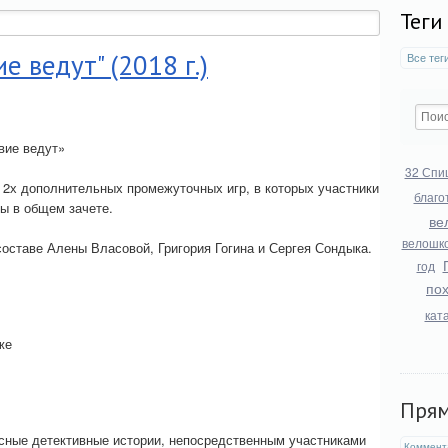
Теги
е ведут" (2018 г.)
Все тег
вие ведут»
32 Спи
и 2х дополнительных промежуточных игр, в которых участники
благо
ы в общем зачете.
ве
велошк
оставе Алены Власовой, Григория Гогина и Сергея Сондыка.
год
по
кат
же
Пря
сные детективные истории, непосредственным участниками
Коммент