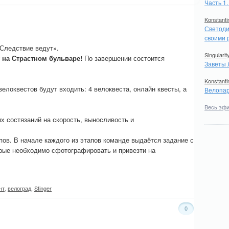
Часть 1
Konstanti
Светоди
своими 
Следствие ведут».
Singularit
 на Страстном бульваре!
По завершении состоится
Заветы 
Konstanti
велоквестов будут входить: 4 велоквеста, онлайн квесты, а
Велопар
Весь эф
х состязаний на скорость, выносливость и
ов. В начале каждого из этапов команде выдаётся задание с
рые необходимо сфотографировать и привезти на
нт
,
велоград
,
Stinger
0