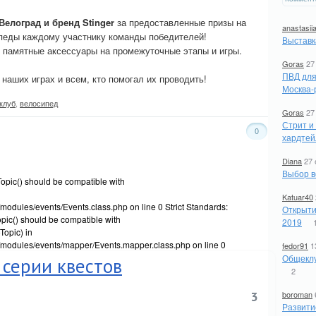
Велоград и бренд Stinger
за предоставленные призы на
anastasii
ипеды каждому участнику команды победителей!
Выставк
 памятные аксессуары на промежуточные этапы и игры.
Goras
27
ПВД для
наших играх и всем, кто помогал их проводить!
Москва-
клуб
,
велосипед
Goras
27
Стрит и
0
хардтей
Diana
27 
Выбор в
opic() should be compatible with
Katuar40
modules/events/Events.class.php on line 0 Strict Standards:
Открыти
ic() should be compatible with
2019
opic) in
/modules/events/mapper/Events.mapper.class.php on line 0
fedor91
1
Общеклу
 серии квестов
2
3
boroman
Развити