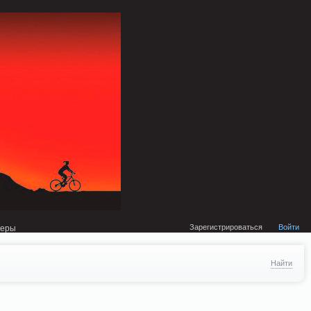
external/DklabCache/Zend/Cache/Backend/Memcached.php on line 134
Зарегистрироваться
Войти
неры
Найти