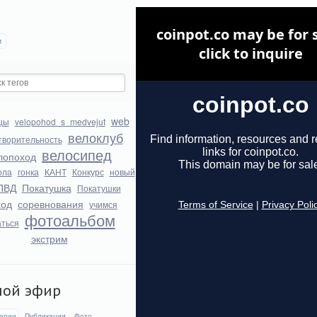
и
web
цы
velopohod_s_medvejut
велоклуб
творительность
велосипед
лопоход
ола
гонка
КАНТ
Конкурс
новый
ПВД
Покатушка
Покатушки
ход
соревнования
учимся
фотоальбом
аться
экстрим
мой эфир
арии
Публикации
Фото