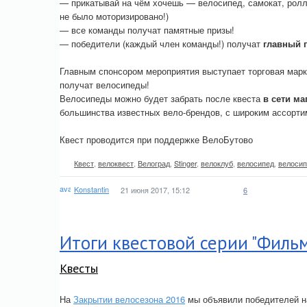
— прикатывай на чём хочешь — велосипед, самокат, ролли
не было моторизировано!)
— все команды получат памятные призы!
— победители (каждый член команды!) получат
главный 
Главным спонсором мероприятия выступает торговая мар
получат велосипеды!
Велосипеды можно будет забрать после квеста
в сети ма
большинства известных вело-брендов, с широким ассортим
Квест проводится при поддержке ВелоБутово
Квест
,
велоквест
,
Велоград
,
Stinger
,
велоклуб
,
велосипед
,
велосип
Konstantin
21 июня 2017, 15:12
6
Итоги квестовой серии "Фильм
Квесты
На
Закрытии велосезона 2016
мы объявили победителей 