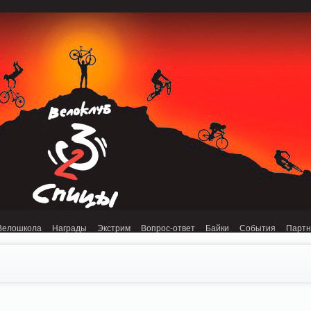
onnection refused (111) in /home/n/nzestk3a/32spokes.ru/public_html/engine/lib/
Велошкола
Награды
Экстрим
Вопрос-ответ
Байки
События
Парт