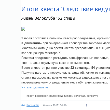
Итоги квеста "Следствие ведут.
Жизнь Велоклуба "32 спицы"
2 июля состоялся большой квест-расследование, органи
в движении»
при генеральном спонсорстве торговой мар
Участники команд на время квеста превратились в сыщи
коллекционера Мистера Х.
Ребятам предстояло разгадать зашифрованные послания, 
«пряталась» скульптура какого-то животного.
Всего в квесте приняло участие
22 команды, 54 участник
Получив на старте первую часть заданий, какие-то коман
ставку на скорость, другие же команды задержались на с
первоначальному определению мест обитания животных.
Читать дальше →
Квест
,
велоквест
,
велосипед
,
Stinger
,
Велоград
,
велоклуб
Konstantin
6 июля 2017, 00:40
2