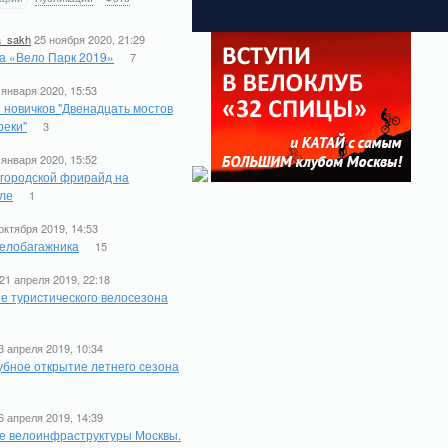
a_sakh
25 ноября 2020, 21:29
а «Вело Парк 2019»
7
 января 2020, 15:53
 новичков "Двенадцать мостов
реки"
3
 января 2020, 15:52
 городской фрирайд на
ле
1
октября 2019, 14:53
елобагажника
15
21 апреля 2019, 22:18
е туристического велосезона
1
3 апреля 2019, 10:34
бное открытие летнего сезона
6 апреля 2019, 14:39
е велоинфраструктуры Москвы.