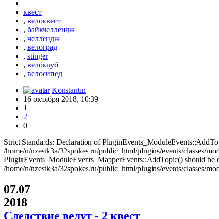
квест
,
велоквест
,
байкчеллендж
,
челлендж
,
велоград
,
stinger
,
велоклуб
,
велосипед
Konstantin
16 октября 2018, 10:39
1
2
0
Strict Standards: Declaration of PluginEvents_ModuleEvents::AddT
/home/n/nzestk3a/32spokes.ru/public_html/plugins/events/classes/modul
PluginEvents_ModuleEvents_MapperEvents::AddTopic() should be 
/home/n/nzestk3a/32spokes.ru/public_html/plugins/events/classes/mod
07.07
2018
Следствие ведут - 2 квест