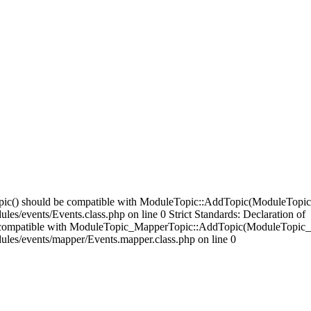
opic() should be compatible with ModuleTopic::AddTopic(ModuleTopic
es/events/Events.class.php on line 0 Strict Standards: Declaration of
compatible with ModuleTopic_MapperTopic::AddTopic(ModuleTopic_E
ules/events/mapper/Events.mapper.class.php on line 0