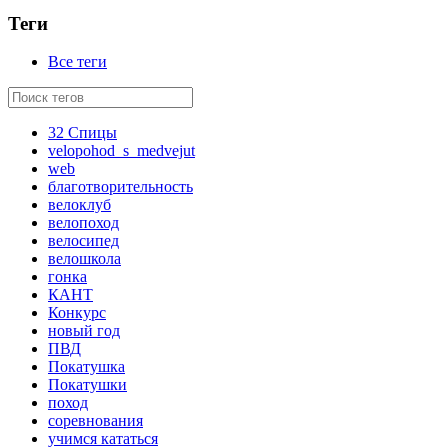
Теги
Все теги
32 Спицы
velopohod_s_medvejut
web
благотворительность
велоклуб
велопоход
велосипед
велошкола
гонка
КАНТ
Конкурс
новый год
ПВД
Покатушка
Покатушки
поход
соревнования
учимся кататься