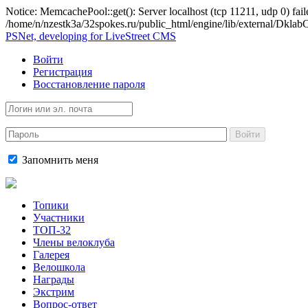
Notice: MemcachePool::get(): Server localhost (tcp 11211, udp 0) fail
/home/n/nzestk3a/32spokes.ru/public_html/engine/lib/external/Dkl
PSNet, developing for LiveStreet CMS
Войти
Регистрация
Восстановление пароля
Войти
Запомнить меня
Топики
Участники
ТОП-32
Члены велоклуба
Галерея
Велошкола
Награды
Экстрим
Вопрос-ответ