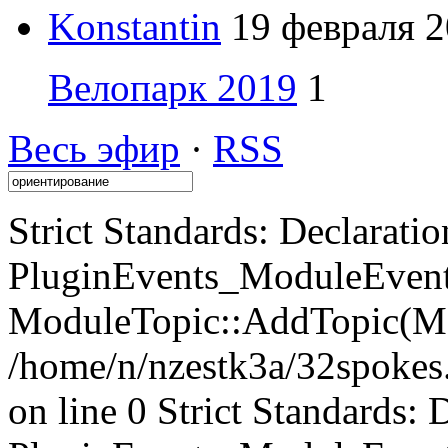
Konstantin
19 февраля 2
Велопарк 2019
1
Весь эфир
·
RSS
Strict Standards: Declaratio
PluginEvents_ModuleEvents
ModuleTopic::AddTopic(Mo
/home/n/nzestk3a/32spokes.
on line 0 Strict Standards: 