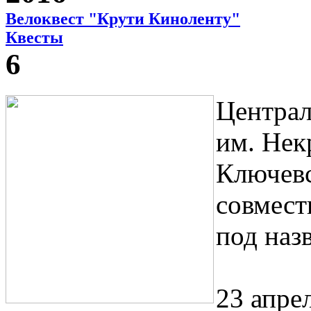
Велоквест "Крути Киноленту"
Квесты
6
Централ
им. Нек
Ключевс
совмест
под наз
23 апре