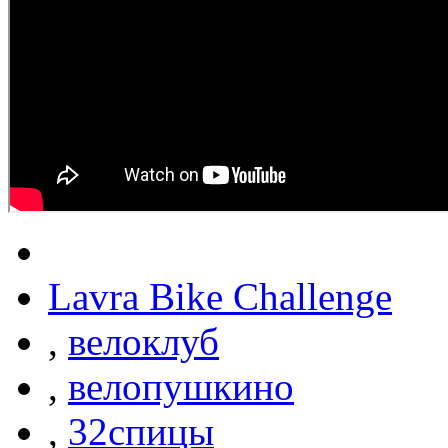
Lavra Bike Challenge
,
велоклуб
,
велопушкино
,
32спицы