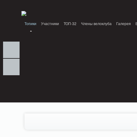
Notice: MemcachePool::get(): Server localhost (tcp 11211, udp 0) failed with: Conn
/home/n/nzestk3a/32spokes.ru/public_html/engine/lib/external/DklabCache/Zen
Топики
Участники
ТОП-32
Члены велоклуба
Галерея
Вопрос-ответ
Байки
События
Партнеры