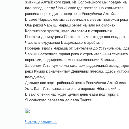
житницы Алтайского края. Из Солонешного мы поедем на
юго-запад к селу Чарышское где постепенно холмистая
равнина переходит в предгорья Республики Алтай…
В селе Чарышское мы встретимся с левым притоком реки
Обь рекой Чарыш. Чарыш берёт начало на склонах
Коргонского хребта, куда мы затем и отправимся…
Посетим долину реки Сентелек, в месте где она впадает в
Чарыш в окружении Бащелакского хребта…
Проедем вдоль Чарыша от Сентелека до Усть-Кумира. Зд
Чарыш настоящая горная река с стремительным течением
порогами, подпираемая многочисленными бомами…
За селом Усть-Кумир мы сделаем радиальный выезд вдо
реки Кумир к знаменитым Девичьим плесам. Здесь устро
полуднёвку…
Дальше нас ждет районный центр Республики Алтай село
Усть-Кан, Усть-Канская степь и перевал Ябоганский…
В заключении нас ждет целый день езды под горку с
Ябоганского перевала до села Туекта…
Читать дальше →