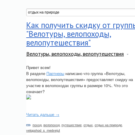
Как получить скидку от групп
"Велотуры, велопоходы,
велопутешествия"
Велотуры, велопоходы, велопутешествия
Привет всем!
В разделе
Партнеры
написано что группа «Велотуры,
велопоходы, велопутешествия» предоставляет скидку на
участие в велопоходах группы в размере 10%. Что это
означает?
Читать дальше →
поход
,
велопоход
,
путешествие
,
отдых
,
отдых на природе
,
velopohod_s_medvejut