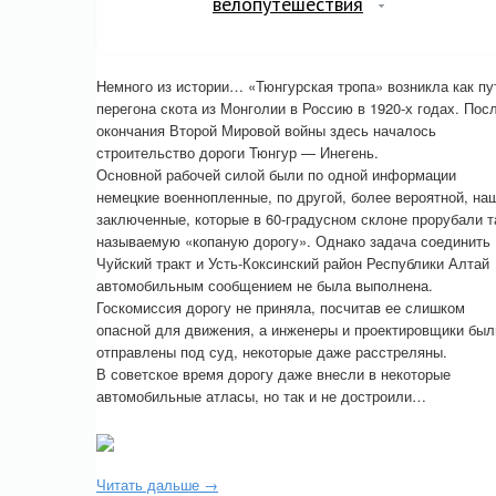
велопутешествия
Немного из истории… «Тюнгурская тропа» возникла как пу
перегона скота из Монголии в Россию в 1920-х годах. Пос
окончания Второй Мировой войны здесь началось
строительство дороги Тюнгур — Инегень.
Основной рабочей силой были по одной информации
немецкие военнопленные, по другой, более вероятной, на
заключенные, которые в 60-градусном склоне прорубали т
называемую «копаную дорогу». Однако задача соединить
Чуйский тракт и Усть-Коксинский район Республики Алтай
автомобильным сообщением не была выполнена.
Госкомиссия дорогу не приняла, посчитав ее слишком
опасной для движения, а инженеры и проектировщики был
отправлены под суд, некоторые даже расстреляны.
В советское время дорогу даже внесли в некоторые
автомобильные атласы, но так и не достроили…
Читать дальше →