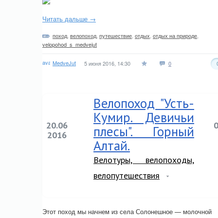
Читать дальше →
поход
,
велопоход
,
путешествие
,
отдых
,
отдых на природе
,
velopohod_s_medvejut
MedveJut
5 июня 2016, 14:30
0
Велопоход "Усть-
Кумир. Девичьи
20.06
плесы". Горный
2016
Алтай.
Велотуры, велопоходы,
велопутешествия
Этот поход мы начнем из села Солонешное — молочной