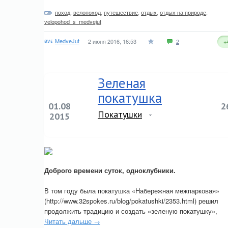
поход
,
велопоход
,
путешествие
,
отдых
,
отдых на природе
,
velopohod_s_medvejut
MedveJut
2 июня 2016, 16:53
2
+
Зеленая
покатушка
01.08
2
Покатушки
2015
Доброго времени суток, одноклубники.
В том году была покатушка «Набережная межпарковая»
(http://www.32spokes.ru/blog/pokatushki/2353.html) решил
продолжить традицию и создать «зеленую покатушку»,
Читать дальше →