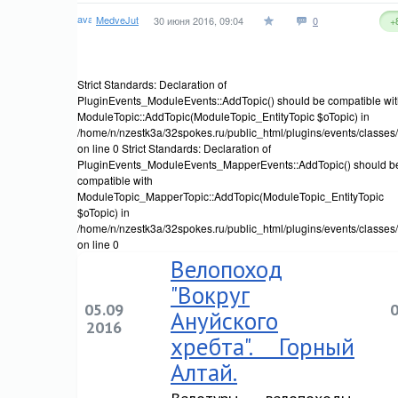
MedveJut
30 июня 2016, 09:04
0
+
Strict Standards: Declaration of
PluginEvents_ModuleEvents::AddTopic() should be compatible wi
ModuleTopic::AddTopic(ModuleTopic_EntityTopic $oTopic) in
/home/n/nzestk3a/32spokes.ru/public_html/plugins/events/classes
on line 0 Strict Standards: Declaration of
PluginEvents_ModuleEvents_MapperEvents::AddTopic() should b
compatible with
ModuleTopic_MapperTopic::AddTopic(ModuleTopic_EntityTopic
$oTopic) in
/home/n/nzestk3a/32spokes.ru/public_html/plugins/events/classe
on line 0
Велопоход
"Вокруг
05.09
Ануйского
2016
хребта". Горный
Алтай.