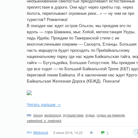
необыкновенной смелостью преодолевают естественные
препятствия в дороге. Они идут через хребты гор, через
болота, переплывают огромные реки...» — ну чем не про
туристов? Романтика!
В поездке нас ждет остров Ольхон, мы проедем его по
вдоль — гора Шаманка, мыс Хобой, метеостанция Узуры,
падь Идиба. Проедем по Тажеранской степи с ее
многочисленными озерами — Сахюрта, Еланцы. Большая
часть маршрута будет проходить по Прибайкальскому
национальному парку где нас ждем Байкальская тайга, мо
тайги — Бугульдейка, Большое Голоустное. Мы проедем 
где все ходят — по Большой Байкальской Тропе (ББТ) вд
береговой линии Байкала. И в заключении нас ждет Круго-
Байкальская Железная Дорога (КБЖД). Поехали!
Читать дальше →
поход
,
велопоход
,
путешествие
,
отдых
,
отдых на природе
,
velopohod_s_medvejut
MedveJut
5 июня 2016, 14:22
1