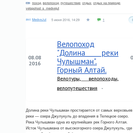
поход
,
велопоход
,
путешествие
,
отдых
,
отдых на природе
,
velopohod_s_medvejut
MedveJut
5 июня 2016, 14:29
1
Велопоход
"Долина реки
08.08
Чулышман".
2016
Горный Алтай.
Велотуры, велопоходы,
велопутешествия
Долина реки Чулышман простирается от самых верховьев
реки — озера Джулукуль до впадения в Телецкое озеро.
Река Чулышман одна из крупнейших рек Горного Алтая.
Исток Чулышмана от высокогорного озера Джулукуль, где