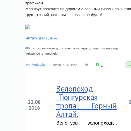
трафиком…
Маршрут проходит по дорогам с разными типами покрытия
грунт, гравий, асфальт — скучно не будет!
Читать дальше →
поход
,
велопоход
,
путешествие
,
отдых
,
отдых на природе
,
velopohod_s_medvejut
MedveJut
3 июня 2016, 12:20
1
+
Велопоход
"Тюнгурская
22.08
тропа". Горный
2016
Алтай.
Велотуры, велопоходы,