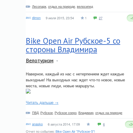
Лесопарк
,
отдых на природе
,
велосипед
dimon
9 июля 2015, 23:54
1
27
+
Bike Open Air Рубское-5 со
стороны Владимира
Велотуризм
Наверное, каждый из нас с нетерпением ждет каждые
выходные! На выходных нас ждет что-то новое, новые
места, новые люди, новые маршруты.
Читать дальше →
ПВД
,
Рубское
,
Рубское озеро
,
Владимир
,
отдых на природе
anasko
6 августа 2014, 17:09
6
+2
Отчет по событию:
Bike Open Air "Рубское-5"!