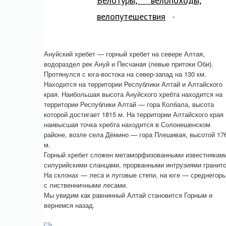
Велотуры, велопоходы,
велопутешествия
Ануйский хребет — горный хребет на севере Алтая,
водораздел рек Ануй и Песчаная (левые притоки Оби).
Протянулся с юга-востока на север-запад на 130 км.
Находится на территории Республики Алтай и Алтайского
края. Наибольшая высота Ануйского хребта находится на
территории Республики Алтай — гора Колбала, высота
которой достигает 1815 м. На территории Алтайского края
наивысшая точка хребта находится в Солонешенском
районе, возле села Дёмино — гора Плешивая, высотой 17
м.
Горный хребет сложен метаморфизованными известнякам
силурийскими сланцами, прорванными интрузиями гранито
На склонах — леса и луговые степи, на юге — среднегорь
с лиственничными лесами.
Мы увидим как равнинный Алтай становится Горным и
вернемся назад.