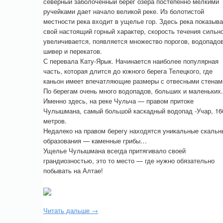
северный заболоченный берег озера постепенно мелкими
ручейками дает начало великой реке. Из болотистой
местности река входит в ущелье гор. Здесь река показыва
свой настоящий горный характер, скорость течения сильн
увеличивается, появляется множество порогов, водопадов
шивер и перекатов.
С перевала Кату-Ярык. Начинается наиболее популярная
часть, которая длится до южного берега Телецкого, где
каньон имеет впечатляющие размеры с отвесными стенам
По берегам очень много водопадов, больших и маленьких.
Именно здесь, на реке Чульча — правом притоке
Чулышмана, самый большой каскадный водопад -Учар, 16
метров.
Недалеко на правом берегу находятся уникальные скальн
образования — каменные грибы…
Ущелье Чулышмана всегда притягивало своей
грандиозностью, это то место — где нужно обязательно
побывать на Алтае!
Читать дальше →