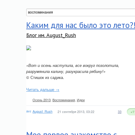
Каким для нас было это лето?
Блог им. August_Rush
«Вот и осень наступила, все вокруг позолотила,
разрумянила калину, разукрасила рябину!»
© Стишок из садика.
Читать дальше →
Осень 2013
,
Воспоминания
,
Идеи
August_Rush
21 сентября 2013, 03:22
33
+1
Мое первое знакомство с