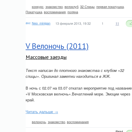
конкурс
,
знакомство
,
велоклуб
,
32 Спицы
,
первая покатушка
,
Покатушка
,
воспоминания
,
поляна
Neo_minigan
13 февраля 2013, 19:32
1
11
+
V Велоночь (2011)
Массовые заезды
Текст написан до плотного знакомства с клубом «32
спицы». Оригинал заметки находиться в ЖЖ.
В ночь с 02.07 на 03.07 откатал мероприятие под названи
«V Московская велночь».Вечатлений море. Эмоции через
край.
Читать дальше →
велоночь
,
знакомство
,
воспоминания
Strict