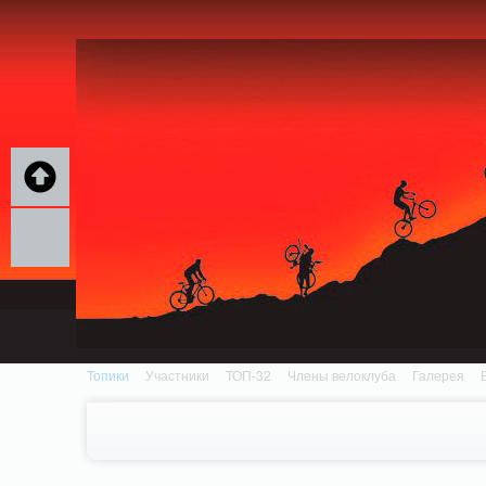
Notice: MemcachePool::get(): Server localhost (tcp 11211, udp 0) failed with: Conn
/home/n/nzestk3a/32spokes.ru/public_html/engine/lib/external/DklabCache/Zen
Топики
Участники
ТОП-32
Члены велоклуба
Галерея
Вопрос-ответ
Байки
События
Партнеры