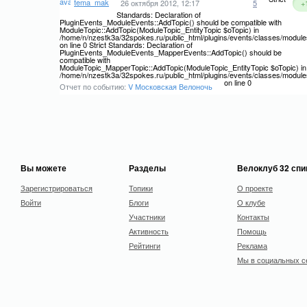
tema_mak
26 октября 2012, 12:17
5
+
Standards: Declaration of
PluginEvents_ModuleEvents::AddTopic() should be compatible with
ModuleTopic::AddTopic(ModuleTopic_EntityTopic $oTopic) in
/home/n/nzestk3a/32spokes.ru/public_html/plugins/events/classes/module
on line 0 Strict Standards: Declaration of
PluginEvents_ModuleEvents_MapperEvents::AddTopic() should be
compatible with
ModuleTopic_MapperTopic::AddTopic(ModuleTopic_EntityTopic $oTopic) in
/home/n/nzestk3a/32spokes.ru/public_html/plugins/events/classes/modul
on line 0
Отчет по событию:
V Московская Велоночь
Вы можете
Разделы
Велоклуб 32 сп
Зарегистрироваться
Топики
О проекте
Войти
Блоги
О клубе
Участники
Контакты
Активность
Помощь
Рейтинги
Реклама
Мы в социальных с