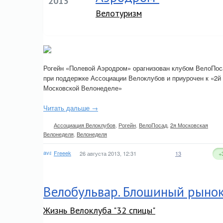
2013
Велотуризм
Рогейн «Полевой Аэродром» орагнизован клубом ВелоПо
при поддержке Ассоциации Велоклубов и приурочен к «2й
Московской Велонеделе»
Читать дальше →
Ассоциация Велоклубов
,
Рогейн
,
ВелоПосад
,
2я Московская
Велонеделя
,
Велонеделя
Freeek
26 августа 2013, 12:31
13
+
Велобульвар. Блошиный рынок
Жизнь Велоклуба "32 спицы"