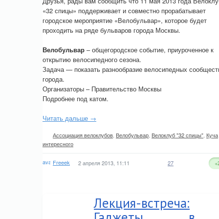
Друзья, рады вам сообщить что 11 мая 2013 года Велоклу
«32 спицы» поддерживает и совместно прорабатывает
городское мероприятие «Велобульвар», которое будет
проходить на ряде бульваров города Москвы.
Велобульвар
– общегородское событие, приуроченное к
открытию велосипедного cезона.
Задача — показать разнообразие велосипедных сообщест
города.
Организаторы – Правительство Москвы
Подробнее под катом.
Читать дальше →
Ассоциация велоклубов
,
Велобульвар
,
Велоклуб "32 спицы"
,
Куча
интересного
Freeek
2 апреля 2013, 11:11
27
+
Лекция-встреча:
Гаджеты в