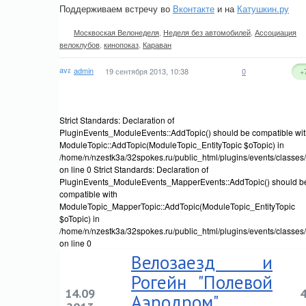
Поддерживаем встречу во
Вконтакте
и на
Катушкин.ру
Москвоская Велонеделя
,
Неделя без автомобилей
,
Ассоциация
велоклубов
,
кинопоказ
,
Караван
admin
19 сентября 2013, 10:38
0
+
Strict Standards: Declaration of
PluginEvents_ModuleEvents::AddTopic() should be compatible wi
ModuleTopic::AddTopic(ModuleTopic_EntityTopic $oTopic) in
/home/n/nzestk3a/32spokes.ru/public_html/plugins/events/classes
on line 0 Strict Standards: Declaration of
PluginEvents_ModuleEvents_MapperEvents::AddTopic() should b
compatible with
ModuleTopic_MapperTopic::AddTopic(ModuleTopic_EntityTopic
$oTopic) in
/home/n/nzestk3a/32spokes.ru/public_html/plugins/events/classe
on line 0
Велозаезд и
Рогейн "Полевой
14.09
Аэродром"