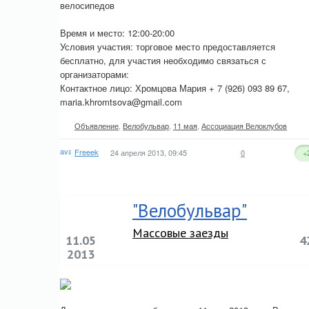
велосипедов
Время и место: 12:00-20:00
Условия участия: торговое место предоставляется
бесплатно, для участия необходимо связаться с
организаторами:
Контактное лицо: Хромцова Мария + 7 (926) 093 89 67,
maria.khromtsova@gmail.com
Объявление
,
Велобульвар
,
11 мая
,
Ассоциация Велоклубов
Freeek
24 апреля 2013, 09:45
0
+
"Велобульвар"
Массовые заезды
11.05
4
2013