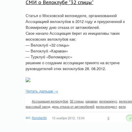
СМИ о Велоклубе "32 спицы"
Статья о Московской велонеделе, организованной
Ассоциацией велоклубов в 2012 году и приуроченной к
Всемирному дню отказа от автомобилей.
Свое начало Ассоциация берет из инициативы таких
московских велоклубов как:
— Велоклуб «32 спицы»
— Велоклуб «Караван»
— Турклуб «Веломаркус»
решение о создании ассоциации принято на встрече
руководителей этих велоклубов 28. 08.2012.
Читать дальше →
Ассоциация велоклубов
,
32 спицы
,
караван
,
веломаркус
,
велосип
массовый заезд
,
день отказа от автомобилей
,
велосипедист
,
вело
Konstantin
10 ноября 2012, 13:04
0
+