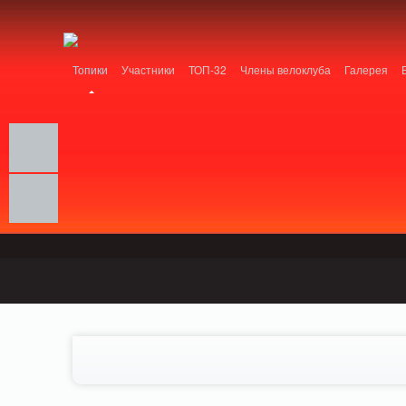
Notice: MemcachePool::get(): Server localhost (tcp 11211, udp 0) failed with: Conn
/home/n/nzestk3a/32spokes.ru/public_html/engine/lib/external/DklabCache/Zen
Топики
Участники
ТОП-32
Члены велоклуба
Галерея
Вопрос-ответ
Байки
События
Партнеры