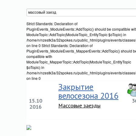
Strict Standards: Declaration of
PluginEvents_ModuleEvents::AddTopic() should be compatible wi
ModuleTopic::AddTopic(ModuleTopic_EntityTopic $oTopic) in
/home/n/nzestk3a/32spokes.ru/public_html/plugins/events/classes
on line 0 Strict Standards: Declaration of
PluginEvents_ModuleEvents_MapperEvents::AddTopic() should b
compatible with
ModuleTopic_MapperTopic::AddTopic(ModuleTopic_EntityTopic
$oTopic) in
/home/n/nzestk3a/32spokes.ru/public_html/plugins/events/classe
on line 0
Закрытие
велосезона 2016
15.10
3
Массовые заезды
2016