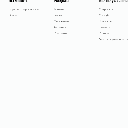
Вы можете
Разделы
Велоклуб 32 сп
Зарегистрироваться
Топики
О проекте
Войти
Блоги
О клубе
Участники
Контакты
Активность
Помощь
Рейтинги
Реклама
Мы в социальных с