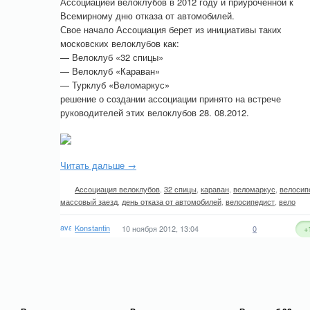
Ассоциацией велоклубов в 2012 году и приуроченной к
Всемирному дню отказа от автомобилей.
Свое начало Ассоциация берет из инициативы таких
московских велоклубов как:
— Велоклуб «32 спицы»
— Велоклуб «Караван»
— Турклуб «Веломаркус»
решение о создании ассоциации принято на встрече
руководителей этих велоклубов 28. 08.2012.
Читать дальше →
Ассоциация велоклубов
,
32 спицы
,
караван
,
веломаркус
,
велосип
массовый заезд
,
день отказа от автомобилей
,
велосипедист
,
вело
Konstantin
10 ноября 2012, 13:04
0
+