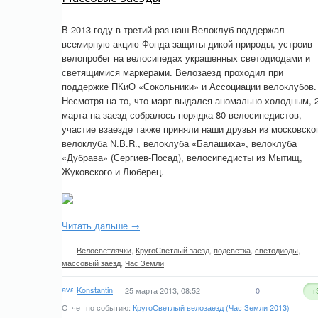
В 2013 году в третий раз наш Велоклуб поддержал
всемирную акцию Фонда защиты дикой природы, устроив
велопробег на велосипедах украшенных светодиодами и
светящимися маркерами. Велозаезд проходил при
поддержке ПКиО «Сокольники» и Ассоциации велоклубов.
Несмотря на то, что март выдался аномально холодным, 
марта на заезд собралось порядка 80 велосипедистов,
участие взаезде также приняли наши друзья из московско
велоклуба N.B.R., велоклуба «Балашиха», велоклуба
«Дубрава» (Сергиев-Посад), велосипедисты из Мытищ,
Жуковского и Люберец.
Читать дальше →
Велосветлячки
,
КругоСветлый заезд
,
подсветка
,
светодиоды
,
массовый заезд
,
Час Земли
Konstantin
25 марта 2013, 08:52
0
+
Отчет по событию:
КругоСветлый велозаезд (Час Земли 2013)