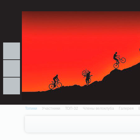
Notice: MemcachePool::get(): Server localhost (tcp 11211, udp 0) failed with: Conn
/home/n/nzestk3a/32spokes.ru/public_html/engine/lib/external/DklabCache/Zen
Топики
Участники
ТОП-32
Члены велоклуба
Галерея
Вопрос-ответ
Байки
События
Партнеры