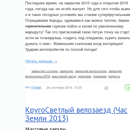
Последнее время, на закрытии 2015 года и открытии 2016
года, погода нас не особо жалует. Но для того чтобы выж
и в таких погодных условиях мы станем супербрутальным
Отращиваем бороды, одеваемся как можно теплее, берем
горячительное
горячее пойло и катим по увеличенному
маршруту! Так что притаскивай свою пятую точку на старт
если не планируешь «сидеть под пледиком, курить ваниль
думать о нем». Маменьким сыночкам вход воспрещен!
Ударим велопробегом по плохой погоде!
Читать дальше →
закрытие ссезона
,
закрытие
,
закрытие велосезона
,
закрытие
велосезона 2016
,
массовый заезд
,
праздник
,
традиция
,
радость
Freeek
26 сентября 2016, 10:25
33
+
КругоСветлый велозаезд (Час
Земли 2013)
Массовые заезды