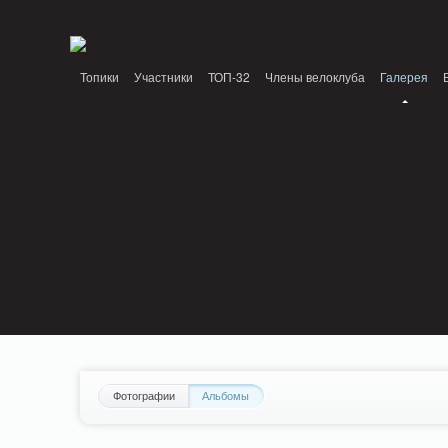
Notice: MemcachePool::get(): Server localhost (tcp 11211, udp 0) failed with: Conn
/home/n/nzestk3a/32spokes.ru/public_html/engine/lib/external/DklabCache/Zen
Топики
Участники
ТОП-32
Члены велоклуба
Галерея
Вопрос-ответ
Байки
События
Партнеры
Фотографии
Альбомы