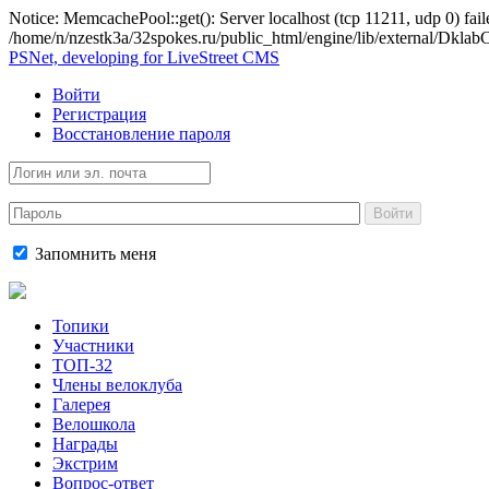
Notice: MemcachePool::get(): Server localhost (tcp 11211, udp 0) fail
/home/n/nzestk3a/32spokes.ru/public_html/engine/lib/external/Dkl
PSNet, developing for LiveStreet CMS
Войти
Регистрация
Восстановление пароля
Войти
Запомнить меня
Топики
Участники
ТОП-32
Члены велоклуба
Галерея
Велошкола
Награды
Экстрим
Вопрос-ответ