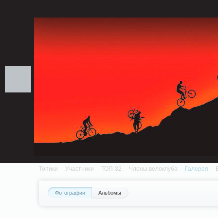
Notice: MemcachePool::get(): Server localhost (tcp 11211, udp 0) failed with: Conn
/home/n/nzestk3a/32spokes.ru/public_html/engine/lib/external/DklabCache/Zen
Топики
Участники
ТОП-32
Члены велоклуба
Галерея
Фотографии
Альбомы
Вопрос-ответ
Байки
События
Партнеры