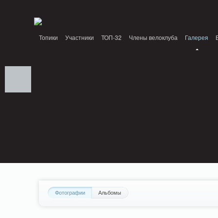
Notice: MemcachePool::get(): Server localhost (tcp 11211, udp 0) failed with: Conn
/home/n/nzestk3a/32spokes.ru/public_html/engine/lib/external/DklabCache/Zen
Топики
Участники
ТОП-32
Члены велоклуба
Галерея
Вопрос-ответ
Байки
События
Партнеры
Фотографии
Альбомы