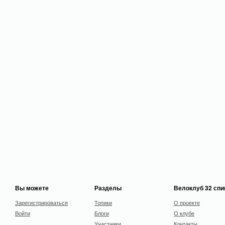
Вы можете
Разделы
Велоклуб 32 сп
Зарегистрироваться
Топики
О проекте
Войти
Блоги
О клубе
Участники
Контакты