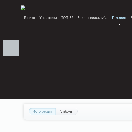
Notice: MemcachePool::get(): Server localhost (tcp 11211, udp 0) failed with: C
Топики
Участники
ТОП-32
Члены велоклуба
Галерея
Фотографии
Альбомы