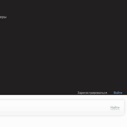
external/DklabCache/Zend/Cache/Backend/Memcached.php on line 134
неры
Зарегистрироваться
Войти
Найти