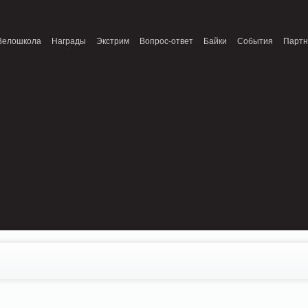
onnection refused (111) in /home/n/nzestk3a/32spokes.ru/public_html/engine/lib/
Велошкола
Награды
Экстрим
Вопрос-ответ
Байки
События
Парт