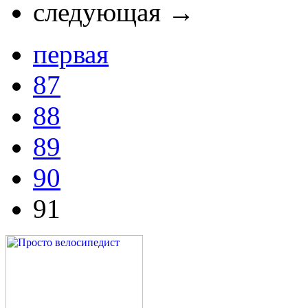
следующая →
первая
87
88
89
90
91