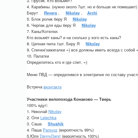
3. Прусик. Кто возьмёт?
4. Карабины. (нужно около 7шт. но и больше не помешает)
Берут
Revers
,
Nikolay
,
Archi
5. Блок ролик беру Я
Nikolay
6. Черпак для еды беру Я
Nikolay
7. Каны/Котелки.
Кто возьмёт каны? и на сколько у кого есть каны?
8. Цепная пила 1шт. Беру Я
Nikolay
9. Спички/зажигалки =) все должны иметь всегда с собой =
10. Палатки
Определитесь кто и где спит. =)
Меню ПВД — определимся в электричке по составу участ
Встреча
вконтакте
Участники велопохода Конаково — Тверь
100% едут:
1. Николай
Nikolay
2. Оля
Lelechka
3. Саша
Shushik
4. Паша
Parovoz
(вероятность 99%)
5.Юля
DannyDarst
(вероятность 100%)