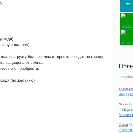
у.
мер
 дождя)
 личную палатку)
ывает нагрузку больше, чем от просто поездок по городу)
ыть защищена от солнца.
Пря
итесь его приобрести.
Коммен
дождя (по желанию)
anastasii
Выставк
Goras
27
ПВД для
Москва-
Goras
27
Стрит и