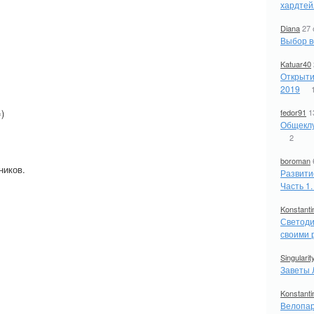
хардтей
Diana
27 
Выбор в
Katuar40
Открыти
2019
)
fedor91
1
Общеклу
2
boroman
ников.
Развити
Часть 1
Konstanti
Светоди
своими 
Singularit
Заветы 
Konstanti
Велопар