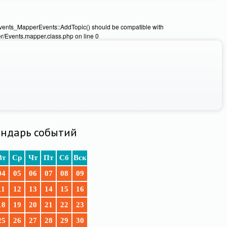
Events_MapperEvents::AddTopic() should be compatible with
/Events.mapper.class.php on line 0
ндарь событий
Вт
Ср
Чт
Пт
Сб
Вск
04
05
06
07
08
09
11
12
13
14
15
16
18
19
20
21
22
23
25
26
27
28
29
30