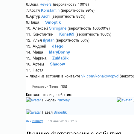
6.Вова
Revers
(вероятность 100%)
7.Костя
Konstantin
(вероятность 99%)
8.Артур
Archi
(вероятность 88%)
9.Паша
Sinoptik
10. Алексей
Shirogane
(вероятность 100500%)
11. Константин
Konst69
(вероятность 100%)
12. Илья
ilyafan
(вероятность 50%)
13. Андрей
d1ego
14. Маша
MaryBonny
15. Марина
ZuMaSik
16. Артём
Shadow
17. Настя
+ люди из встречи в контакте
vk.com/konakovopvd
(некотор
Конаково - Тверь
,
ПВД
Контактные лица события:
Николай
Nikolay
Павел
Sinoptik
Nikolay
13 мая 2013, 01:16
Лучшие фотографии с события