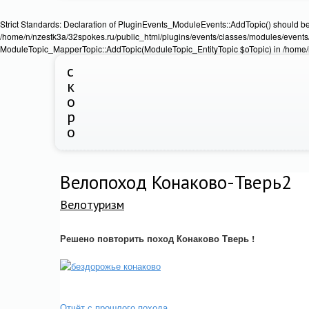
Strict Standards: Declaration of PluginEvents_ModuleEvents::AddTopic() should b
/home/n/nzestk3a/32spokes.ru/public_html/plugins/events/classes/modules/events/
ModuleTopic_MapperTopic::AddTopic(ModuleTopic_EntityTopic $oTopic) in /home/n
с
к
о
р
о
Велопоход Конаково-Тверь2
Велотуризм
Решено повторить поход Конаково Тверь !
Отчёт с прошлого похода.