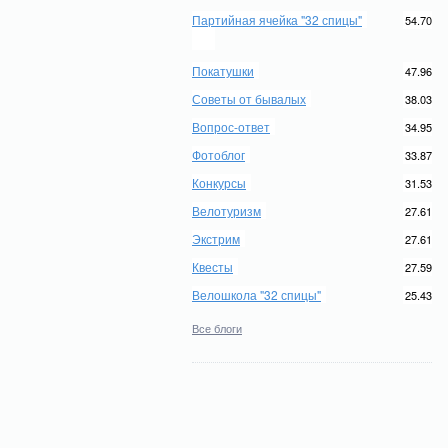
Партийная ячейка "32 спицы"
54.70
Покатушки
47.96
Советы от бывалых
38.03
Вопрос-ответ
34.95
Фотоблог
33.87
Конкурсы
31.53
Велотуризм
27.61
Экстрим
27.61
Квесты
27.59
Велошкола "32 спицы"
25.43
Все блоги