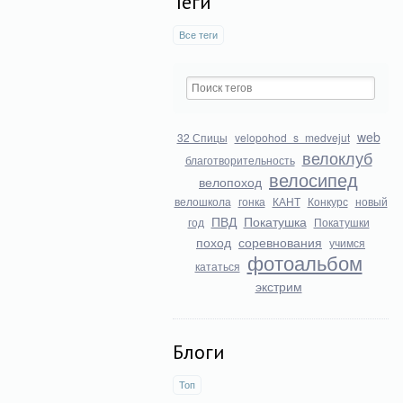
Теги
Все теги
web
32 Спицы
velopohod_s_medvejut
велоклуб
благотворительность
велосипед
велопоход
велошкола
гонка
КАНТ
Конкурс
новый
ПВД
Покатушка
год
Покатушки
поход
соревнования
учимся
фотоальбом
кататься
экстрим
Блоги
Топ