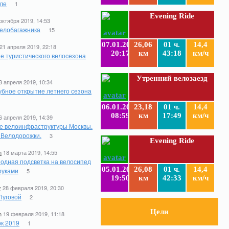
ле
1
Evening Ride
октября 2019, 14:53
елобагажника
15
07.01.2019
26,06
01 ч.
14,4
21 апреля 2019, 22:18
20:17
км
43:18
км/ч
е туристического велосезона
1
Утренний велозаезд
3 апреля 2019, 10:34
бное открытие летнего сезона
06.01.2019
23,18
01 ч.
14,4
08:59
км
17:49
км/ч
6 апреля 2019, 14:39
е велоинфраструктуры Москвы.
. Велодорожки.
3
Evening Ride
n
18 марта 2019, 14:55
одная подсветка на велосипед
05.01.2019
26,08
01 ч.
14,4
руками
5
19:50
км
42:33
км/ч
y
28 февраля 2019, 20:30
Луговой
2
Цели
n
19 февраля 2019, 11:18
к 2019
1