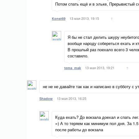
Потом спать ещё и в эльке, Прерывистый с
13 мая 2013, 19:15
↑
Konst69
Я бы не стал делить шкуру неубитог
вообще народу собереться ехать и кт
В прошлый раз поехало всего 3 чело
составило.
13 мая 2013, 19:21
↑
tema_mak
не не не давайте так как и написано в субботу с 
13 мая 2013, 16:25
Shadow
Куда ехать? До вокзала доехал и спать лег
=) А то теряем как минимум пол дня. За 1.
после работы до вокзала