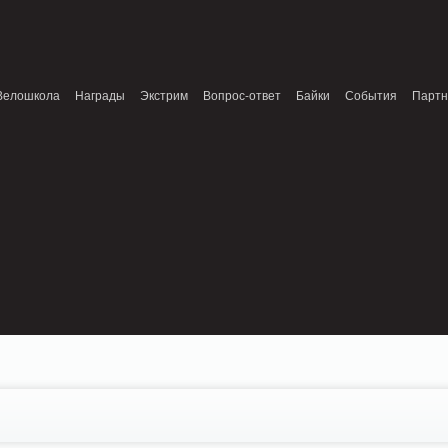
onnection refused (111) in /home/n/nzestk3a/32spokes.ru/public_html/engine/lib/e
patible with ModuleTopic::AddTopic(ModuleTopic_EntityTopic $oTopic) in
Review.class.php on line 0
Велошкола
Награды
Экстрим
Вопрос-ответ
Байки
События
Парт