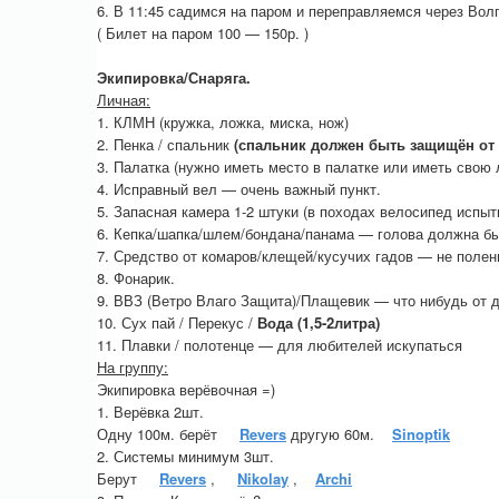
6. В 11:45 садимся на паром и переправляемся через Волг
( Билет на паром 100 — 150р. )
Экипировка/Снаряга.
Личная:
1. КЛМН (кружка, ложка, миска, нож)
2. Пенка / спальник
(спальник должен быть защищён от
3. Палатка (нужно иметь место в палатке или иметь свою
4. Исправный вел — очень важный пункт.
5. Запасная камера 1-2 штуки (в походах велосипед испыт
6. Кепка/шапка/шлем/бондана/панама — голова должна б
7. Средство от комаров/клещей/кусучих гадов — не полен
8. Фонарик.
9. ВВЗ (Ветро Влаго Защита)/Плащевик — что нибудь от 
10. Сух пай / Перекус /
Вода (1,5-2литра)
11. Плавки / полотенце — для любителей искупаться
На группу:
Экипировка верёвочная =)
1. Верёвка 2шт.
Одну 100м. берёт
Revers
другую 60м.
Sinoptik
2. Системы минимум 3шт.
Берут
Revers
,
Nikolay
,
Archi