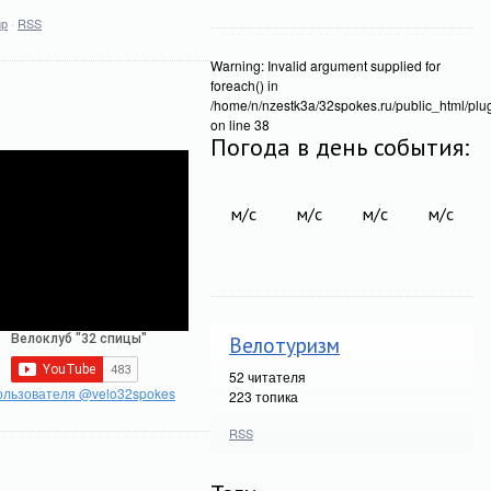
ир
·
RSS
Warning: Invalid argument supplied for
foreach() in
/home/n/nzestk3a/32spokes.ru/public_html/plug
on line 38
Погода в день события:
м/с
м/с
м/с
м/с
Велотуризм
52
читателя
ользователя @velo32spokes
223 топика
RSS