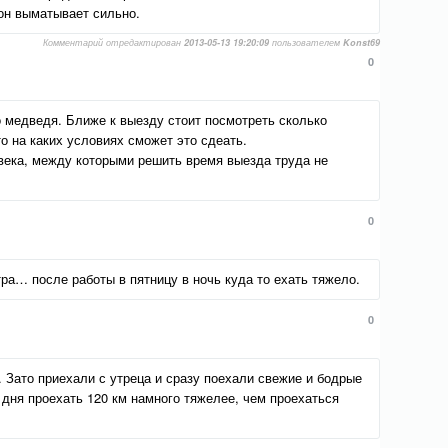
он выматывает сильно.
Комментарий отредактирован
2013-05-13 19:20:09
пользователем
Konst69
0
о медведя. Ближе к выезду стоит посмотреть сколько
о на каких условиях сможет это сдеать.
века, между которыми решить время выезда труда не
0
утра… после работы в пятницу в ночь куда то ехать тяжело.
0
. Зато приехали с утреца и сразу поехали свежие и бодрые
5 дня проехать 120 км намного тяжелее, чем проехаться