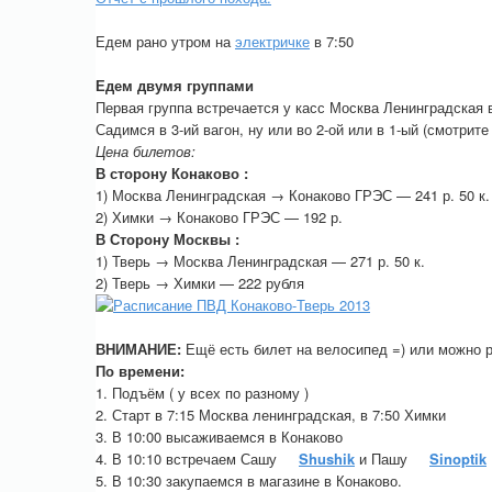
Едем рано утром на
электричке
в 7:50
Едем двумя группами
Первая группа встречается у касс Москва Ленинградская в 
Садимся в 3-ий вагон, ну или во 2-ой или в 1-ый (смотрит
Цена билетов:
В сторону Конаково :
1) Москва Ленинградская → Конаково ГРЭС — 241 р. 50 к.
2) Химки → Конаково ГРЭС — 192 р.
В Сторону Москвы :
1) Тверь → Москва Ленинградская — 271 р. 50 к.
2) Тверь → Химки — 222 рубля
ВНИМАНИЕ:
Ещё есть билет на велосипед =) или можно ра
По времени:
1. Подъём ( у всех по разному )
2. Старт в 7:15 Москва ленинградская, в 7:50 Химки
3. В 10:00 высаживаемся в Конаково
4. В 10:10 встречаем Сашу
Shushik
и Пашу
Sinoptik
5. В 10:30 закупаемся в магазине в Конаково.