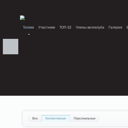
Notice: MemcachePool::get(): Server localhost (tcp 11211, udp 0) failed with: C
Standards: Declaration of PluginReview_ModuleReview::AddTopic() should be com
/home/n/nzestk3a/32spokes.ru/public_html/plugins/review/classes/modules/review/
Топики
Участники
ТОП-32
Члены велоклуба
Галерея
Все
Коллективные
Персональные