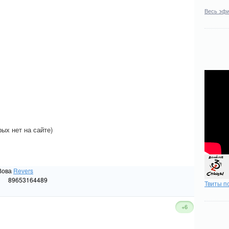
Весь эф
ых нет на сайте)
Вова
Revers
89653164489
Твиты п
+6