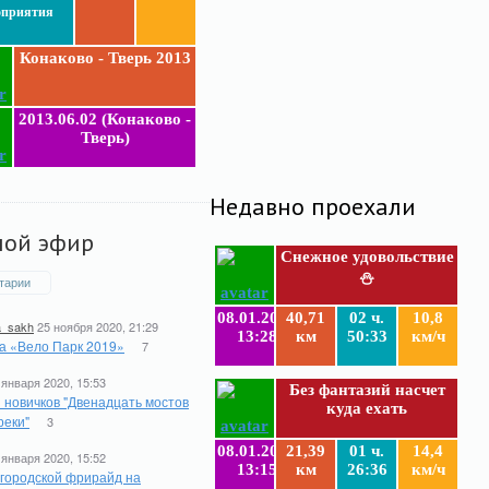
оприятия
Конаково - Тверь 2013
2013.06.02 (Конаково -
Тверь)
Недавно проехали
мой эфир
Снежное удовольствие
⛄
тарии
08.01.2019
40,71
02 ч.
10,8
a_sakh
25 ноября 2020, 21:29
13:28
км
50:33
км/ч
а «Вело Парк 2019»
7
 января 2020, 15:53
Без фантазий насчет
 новичков "Двенадцать мостов
куда ехать
реки"
3
08.01.2019
21,39
01 ч.
14,4
 января 2020, 15:52
13:15
км
26:36
км/ч
 городской фрирайд на