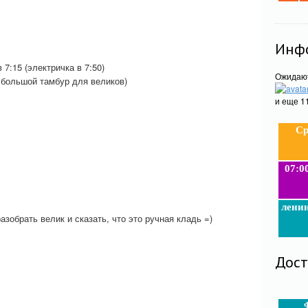
Инфо
7:15 (электричка в 7:50)
Ожидаю
е большой тамбур для великов)
и еще 1
Ср
07:0
лени
зобрать велик и сказать, что это ручная кладь =)
Дос
Ф