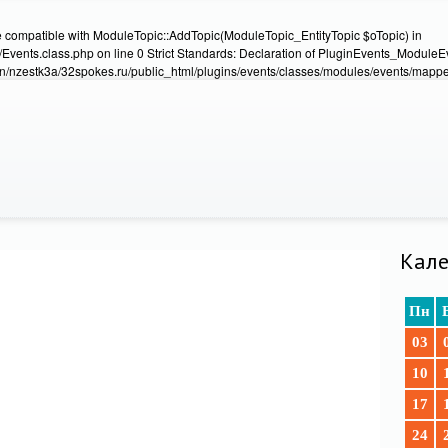
e compatible with ModuleTopic::AddTopic(ModuleTopic_EntityTopic $oTopic) in
Events.class.php on line 0 Strict Standards: Declaration of PluginEvents_Module
/nzestk3a/32spokes.ru/public_html/plugins/events/classes/modules/events/mapper
Кале
Пн
03
10
17
24