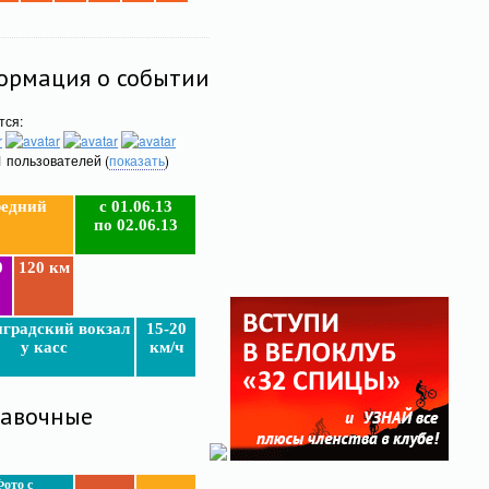
рмация о событии
тся:
1 пользователей (
показать
)
едний
c 01.06.13
по 02.06.13
0
120 км
нградский вокзал
15-20
у касс
км/ч
тавочные
ото с