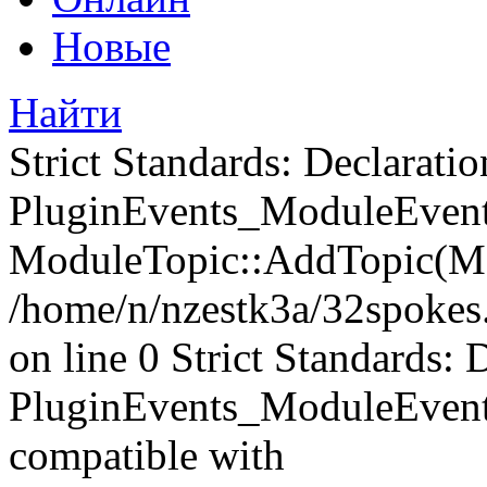
Новые
Найти
Strict Standards: Declaratio
PluginEvents_ModuleEvents
ModuleTopic::AddTopic(Mo
/home/n/nzestk3a/32spokes.
on line 0 Strict Standards: 
PluginEvents_ModuleEvent
compatible with