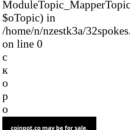
ModuleTopic_MapperTopic
$oTopic) in
/home/n/nzestk3a/32spokes.
on line 0
с
к
о
р
о