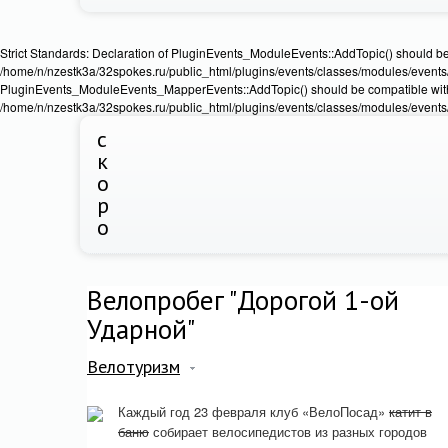
Strict Standards: Declaration of PluginEvents_ModuleEvents::AddTopic() should b
/home/n/nzestk3a/32spokes.ru/public_html/plugins/events/classes/modules/events/Ev
PluginEvents_ModuleEvents_MapperEvents::AddTopic() should be compatible wit
/home/n/nzestk3a/32spokes.ru/public_html/plugins/events/classes/modules/events
с
к
о
р
о
Велопробег "Дорогой 1-ой
Ударной"
Велотуризм
Каждый год 23 февраля клуб «ВелоПосад»
катит в
баню
собирает велосипедистов из разных городов