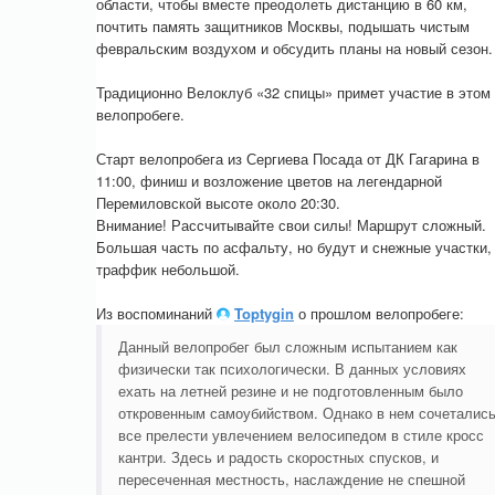
области, чтобы вместе преодолеть дистанцию в 60 км,
почтить память защитников Москвы, подышать чистым
февральским воздухом и обсудить планы на новый сезон.
Традиционно Велоклуб «32 спицы» примет участие в этом
велопробеге.
Старт велопробега из Сергиева Посада от ДК Гагарина в
11:00, финиш и возложение цветов на легендарной
Перемиловской высоте около 20:30.
Внимание! Рассчитывайте свои силы! Маршрут сложный.
Большая часть по асфальту, но будут и снежные участки,
траффик небольшой.
Из воспоминаний
Toptygin
о прошлом велопробеге:
Данный велопробег был сложным испытанием как
физически так психологически. В данных условиях
ехать на летней резине и не подготовленным было
откровенным самоубийством. Однако в нем сочеталис
все прелести увлечением велосипедом в стиле кросс
кантри. Здесь и радость скоростных спусков, и
пересеченная местность, наслаждение не спешной