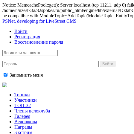
Notice: MemcachePool::get(): Server localhost (tcp 11211, udp 0) fail
/home/n/nzestk3a/32spokes.ru/public_html/engine/lib/external/Dkl
be compatible with ModuleTopic::AddTopic(ModuleTopic_EntityTopic 
PSNet, developing for LiveStreet CMS
Войти
Регистрация
Восстановление пароля
Войти
Запомнить меня
Топики
Участники
ТОП-32
Члены велоклуба
Галерея
Велошкола
Награды
Экстрим