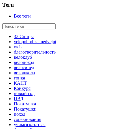
Теги
Все теги
32 Спицы
velopohod_s_medvejut
web
благотворительность
велоклуб
велопоход
велосипед
велошкола
гонка
КАНТ
Конкурс
новый год
ПВД
Покатушка
Покатушки
поход
соревнования
учимся кататься