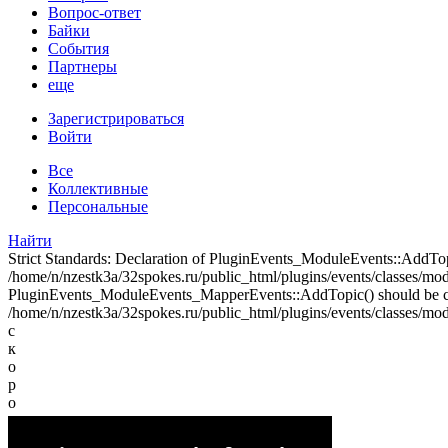
Вопрос-ответ
Байки
События
Партнеры
еще
Зарегистрироваться
Войти
Все
Коллективные
Персональные
Найти
Strict Standards: Declaration of PluginEvents_ModuleEvents::AddT
/home/n/nzestk3a/32spokes.ru/public_html/plugins/events/classes/modul
PluginEvents_ModuleEvents_MapperEvents::AddTopic() should be 
/home/n/nzestk3a/32spokes.ru/public_html/plugins/events/classes/mod
с
к
о
р
о