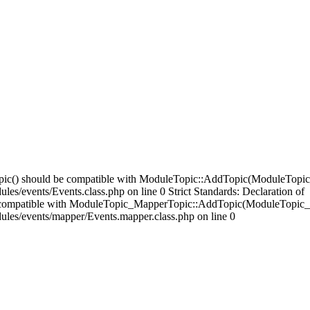
opic() should be compatible with ModuleTopic::AddTopic(ModuleTopic
es/events/Events.class.php on line 0 Strict Standards: Declaration of
compatible with ModuleTopic_MapperTopic::AddTopic(ModuleTopic_E
ules/events/mapper/Events.mapper.class.php on line 0