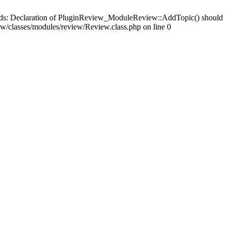
ards: Declaration of PluginReview_ModuleReview::AddTopic() should
/classes/modules/review/Review.class.php on line 0