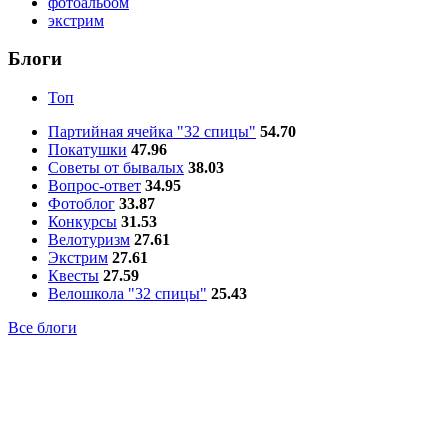
фотоальбом
экстрим
Блоги
Топ
Партийная ячейка "32 спицы"
54.70
Покатушки
47.96
Советы от бывалых
38.03
Вопрос-ответ
34.95
Фотоблог
33.87
Конкурсы
31.53
Велотуризм
27.61
Экстрим
27.61
Квесты
27.59
Велошкола "32 спицы"
25.43
Все блоги