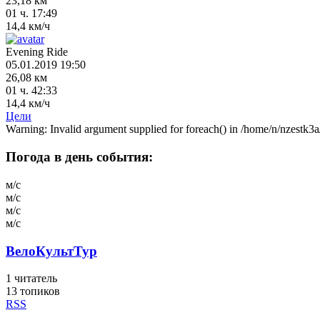
23,18 км
01 ч. 17:49
14,4 км/ч
Evening Ride
05.01.2019 19:50
26,08 км
01 ч. 42:33
14,4 км/ч
Цели
Warning: Invalid argument supplied for foreach() in /home/n/nzestk3a
Погода в день события:
м/с
м/с
м/с
м/с
ВелоКультТур
1
читатель
13 топиков
RSS