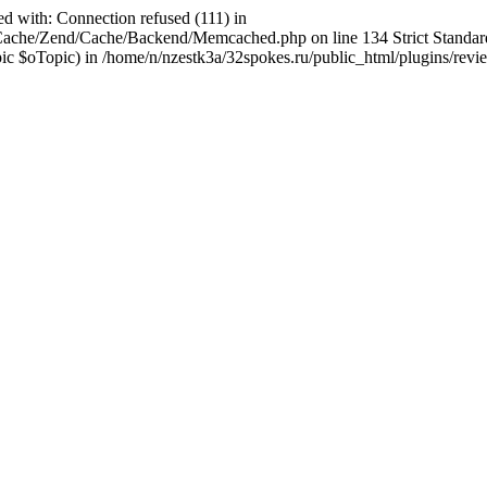
ed with: Connection refused (111) in
abCache/Zend/Cache/Backend/Memcached.php on line 134 Strict Stand
$oTopic) in /home/n/nzestk3a/32spokes.ru/public_html/plugins/review