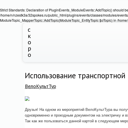
Strict Standards: Declaration of PluginEvents_ModuleEvents::AddTopic() should b
/home/n/nzestk3a/32spokes.ru/public_html/plugins/events/classes/modules/events/
ModuleTopic_MapperTopic::AddTopic(ModuleTopic_EntityTopic $oTopic) in /home/n
с
к
о
р
о
Использование транспортной
ВелоКультТур
Друзья! На одном из мероприятий ВелоКультТура вы полу
одновременно и проездным документом на электричку и в
Так как же пользоваться данной картой в следующем мер