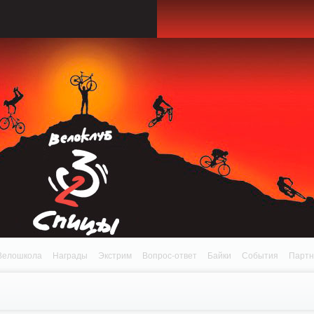
onnection refused (111) in /home/n/nzestk3a/32spokes.ru/public_html/engine/lib/e
patible with ModuleTopic::AddTopic(ModuleTopic_EntityTopic $oTopic) in
Review.class.php on line 0
Велошкола
Награды
Экстрим
Вопрос-ответ
Байки
События
Парт