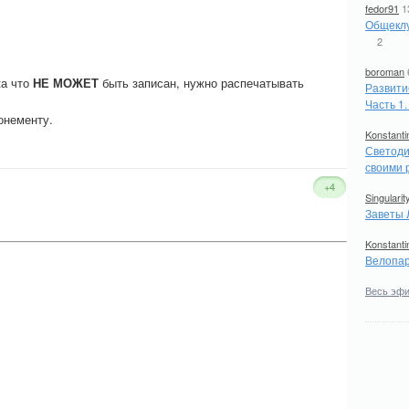
fedor91
1
Общеклу
2
boroman
ка что
НЕ МОЖЕТ
быть записан, нужно распечатывать
Развити
Часть 1
онементу.
Konstanti
Светоди
своими 
+4
Singularit
Заветы 
Konstanti
Велопар
Весь эф