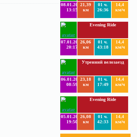
08.01.2019
21,39
01 ч.
14,4
13:15
км
26:36
км/ч
Evening Ride
07.01.2019
26,06
01 ч.
14,4
20:17
км
43:18
км/ч
Утренний велозаезд
06.01.2019
23,18
01 ч.
14,4
08:59
км
17:49
км/ч
Evening Ride
05.01.2019
26,08
01 ч.
14,4
19:50
км
42:33
км/ч