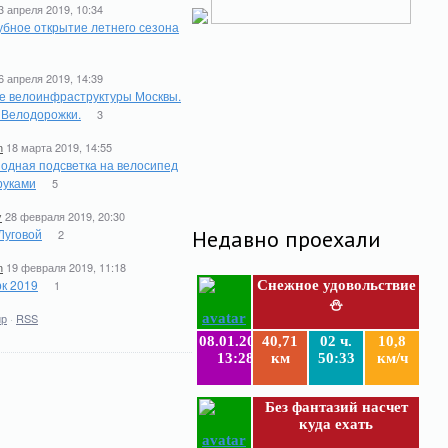
3 апреля 2019, 10:34
бное открытие летнего сезона
6 апреля 2019, 14:39
е велоинфраструктуры Москвы.
. Велодорожки.
3
n
18 марта 2019, 14:55
одная подсветка на велосипед
руками
5
y
28 февраля 2019, 20:30
Луговой
Недавно проехали
2
n
19 февраля 2019, 11:18
к 2019
1
Снежное удовольствие
⛄
ир
·
RSS
08.01.2019
40,71
02 ч.
10,8
13:28
км
50:33
км/ч
Без фантазий насчет
куда ехать