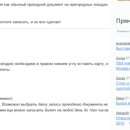
ия как обычный проездной документ на пригородных поездах.
Пря
хотите записать, и он все сделает
Коммент
anastasii
Выставк
Goras
27
ПВД для
оездки) необходимо в правом нижнем углу вставить карту, и
Москва-
илеты
Goras
27
Стрит и
хардтей
немент)
Diana
27 
Выбор в
".
Возможно выбрать дату записи проездного документа не
 месяца можно записать билет на любой день до 10го числа
Katuar40
Открыти
2019