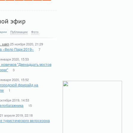
мой эфир
арии
Публикации
Фото
a_sakh
25 ноября 2020, 21:29
а «Вело Парк 2019»
7
 января 2020, 15:53
 новичков "Двенадцать мостов
реки"
3
 января 2020, 15:52
 городской фрирайд на
ле
1
октября 2019, 14:53
елобагажника
15
21 апреля 2019, 22:18
е туристического велосезона
1