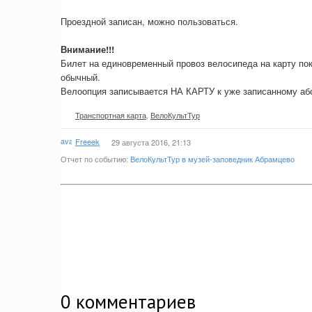
Проездной записан, можно пользоваться.
Внимание!!!
Билет на единовременный провоз велосипеда на карту по
обычный.
Велоопция записывается НА КАРТУ к уже записанному аб
Транспортная карта
,
ВелоКультТур
Freeek
29 августа 2016, 21:13
Отчет по событию:
ВелоКультТур в музей-заповедник Абрамцево
0
комментариев