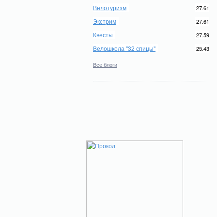
Велотуризм
27.61
Экстрим
27.61
Квесты
27.59
Велошкола "32 спицы"
25.43
Все блоги