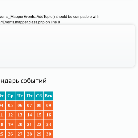
Events_MapperEvents::AddTopic() should be compatible with
/Events.mapper.class.php on line 0
ндарь событий
Вт
Ср
Чт
Пт
Сб
Вск
04
05
06
07
08
09
11
12
13
14
15
16
18
19
20
21
22
23
25
26
27
28
29
30