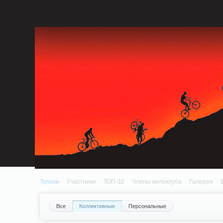
Notice: MemcachePool::get(): Server localhost (tcp 11211, udp 0) failed with: C
Standards: Declaration of PluginReview_ModuleReview::AddTopic() should be com
/home/n/nzestk3a/32spokes.ru/public_html/plugins/review/classes/modules/review/
Топики
Участники
ТОП-32
Члены велоклуба
Галерея
Все
Коллективные
Персональные