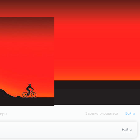
xternal/DklabCache/Zend/Cache/Backend/Memcached.php on line 134 Strict
Зарегистрироваться
Войти
неры
Найти