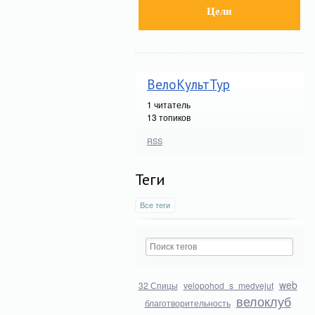
Цели
ВелоКультТур
1
читатель
13 топиков
RSS
Теги
Все теги
web
32 Спицы
velopohod_s_medvejut
велоклуб
благотворительность