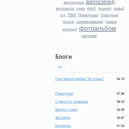
велосипед
велопоход
велошкола
гонка
КАНТ
Конкурс
новый
ПВД
Покатушка
год
Покатушки
поход
соревнования
учимся
фотоальбом
кататься
экстрим
Блоги
Топ
Партийная ячейка "32 спицы"
54.70
Покатушки
47.96
Советы от бывалых
38.03
Вопрос-ответ
34.95
Фотоблог
33.87
Конкурсы
31.53