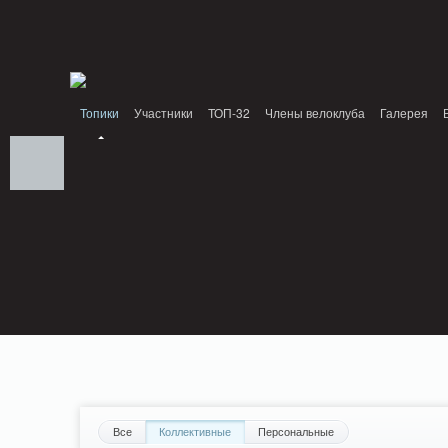
Notice: MemcachePool::get(): Server localhost (tcp 11211, udp 0) failed with: Conn
/home/n/nzestk3a/32spokes.ru/public_html/engine/lib/external/DklabCache/Zend/
PluginReview_ModuleReview::AddTopic() should be compatible with ModuleTopic:
/home/n/nzestk3a/32spokes.ru/public_html/plugins/review/classes/modules/review/
Топики
Участники
ТОП-32
Члены велоклуба
Галерея
Вопрос-ответ
Байки
События
Партнеры
Все
Коллективные
Персональные