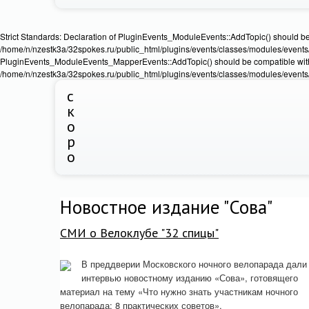
Strict Standards: Declaration of PluginEvents_ModuleEvents::AddTopic() should b
/home/n/nzestk3a/32spokes.ru/public_html/plugins/events/classes/modules/events/Ev
PluginEvents_ModuleEvents_MapperEvents::AddTopic() should be compatible wit
/home/n/nzestk3a/32spokes.ru/public_html/plugins/events/classes/modules/events
с
к
о
р
о
Новостное издание "Сова"
СМИ о Велоклубе "32 спицы"
В преддверии Московского ночного велопарада дали
интервью новостному изданию «Сова», готовящего
материал на тему «Что нужно знать участникам ночного
велопарада: 8 практических советов».