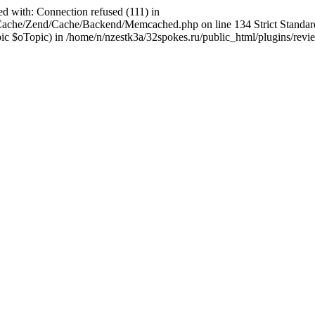
ed with: Connection refused (111) in
abCache/Zend/Cache/Backend/Memcached.php on line 134 Strict Stand
$oTopic) in /home/n/nzestk3a/32spokes.ru/public_html/plugins/review