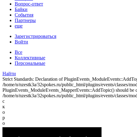
Вопрос-ответ
Байки
События
Партнеры
еще
Зарегистрироваться
Войти
Все
Коллективные
Персональные
Найти
Strict Standards: Declaration of PluginEvents_ModuleEvents::AddT
/home/n/nzestk3a/32spokes.ru/public_html/plugins/events/classes/modul
PluginEvents_ModuleEvents_MapperEvents::AddTopic() should be 
/home/n/nzestk3a/32spokes.ru/public_html/plugins/events/classes/mod
с
к
о
р
о