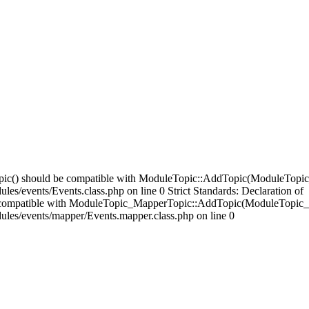
opic() should be compatible with ModuleTopic::AddTopic(ModuleTopic
es/events/Events.class.php on line 0 Strict Standards: Declaration of
compatible with ModuleTopic_MapperTopic::AddTopic(ModuleTopic_E
ules/events/mapper/Events.mapper.class.php on line 0