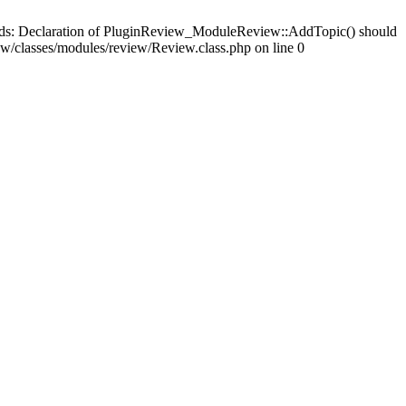
ards: Declaration of PluginReview_ModuleReview::AddTopic() should
/classes/modules/review/Review.class.php on line 0