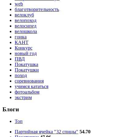
web
благотворительность
велоклуб
велопоход
велосипед
велошкола
гонка
КАНТ
Конкурс
новый год
ПВД
Покатушка
Покатушки
поход
соревнования
учимся кататься
фотоальбом
экстрим
Блоги
Топ
Партийная ячейка "32 спицы"
54.70