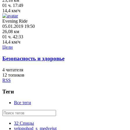
23,18 км
01 ч. 17:49
14,4 км/ч
Evening Ride
05.01.2019 19:50
26,08 км
01 ч. 42:33
14,4 км/ч
Цели
Безопасность и здоровье
4
читателя
12 топиков
RSS
Теги
Все теги
32 Спицы
velopohod_s_medvejut