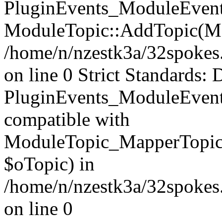
PluginEvents_ModuleEvents
ModuleTopic::AddTopic(Mo
/home/n/nzestk3a/32spokes.
on line 0 Strict Standards: 
PluginEvents_ModuleEvent
compatible with
ModuleTopic_MapperTopic
$oTopic) in
/home/n/nzestk3a/32spokes.
on line 0