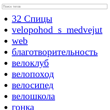
32 Спицы
velopohod_s_medvejut
web
благотворительность
велоклуб
велопоход
велосипед
велошкола
гонка