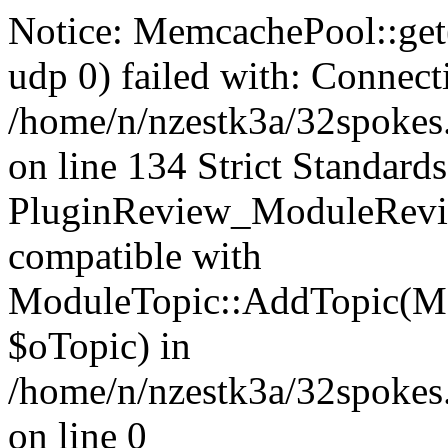
Notice: MemcachePool::get()
udp 0) failed with: Connect
/home/n/nzestk3a/32spokes
on line 134 Strict Standards
PluginReview_ModuleRevie
compatible with
ModuleTopic::AddTopic(Mo
$oTopic) in
/home/n/nzestk3a/32spokes.
on line 0