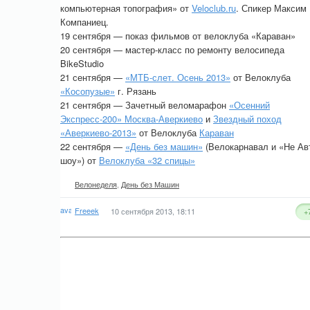
компьютерная топография» от
Veloclub.ru
. Спикер Максим
Компаниец.
19 сентября — показ фильмов от велоклуба «Караван»
20 сентября — мастер-класс по ремонту велосипеда
BikeStudio
21 сентября —
«МТБ-слет. Осень 2013»
от Велоклуба
«Косопузые»
г. Рязань
21 сентября — Зачетный веломарафон
«Осенний
Экспресс-200» Москва-Аверкиево
и
Звездный поход
«Аверкиево-2013»
от Велоклуба
Караван
22 сентября —
«День без машин»
(Велокарнавал и «Не Ав
шоу») от
Велоклуба «32 спицы»
Велонеделя
,
День без Машин
Freeek
10 сентября 2013, 18:11
+