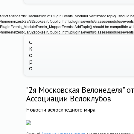
Strict Standards: Declaration of PluginEvents_ModuleEvents::AddTopic() should b
/home/n/nzestk3a/32spokes.ru/public_html/plugins/events/classes/modules/events/Ev
PluginEvents_ModuleEvents_MapperEvents::AddTopic() should be compatible wit
/home/n/nzestk3a/32spokes.ru/public_html/plugins/events/classes/modules/events
с
к
о
р
о
"2я Московская Велонеделя" о
Ассоциации Велоклубов
Новости велосипедного мира
Друзья!
Ассоциация велоклубов
объявляет о проведении 