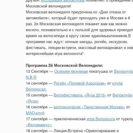
Московской велонедели!
Московская велонеделя приурочена ко «Дню отказа от
автомобиля», который будет проходить уже в Москве в 6
раз. 2я Московская велонеделя покажет вам как можно
весело, познавательно и с пользой для здоровья проводи
время на велосипеде в кругу своих единомышленников.В
программе нас ждут: ночные заезды, рогейн, экскурсии,
фестиваль, лекции-встречи, массовый велокарнавал и но
интереснейшая игра велоохота".
Программа 2й Московской Велонедели:
13 Сентября —
Осенняя безумная
покатушка от
Велоклуб
N.B.R
14 сентября —
Рогейн «Полевой Аэродром»
от
клуба
Велопосад
.
15 сентября —
Велофестиваль «Яуза 2013»
от
Велоклуба
«Яуза»
16 сентября —
велоэкскурсия «Таинственная Москва»
от
МАО-клуб
17 сентября — приключенческая
игра Велоохота
от туркл
«Веломаркус»
18 сентября — Лекция-Встреча «Ориентирование и