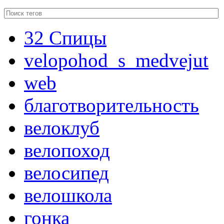
32 Спицы
velopohod_s_medvejut
web
благотворительность
велоклуб
велопоход
велосипед
велошкола
гонка