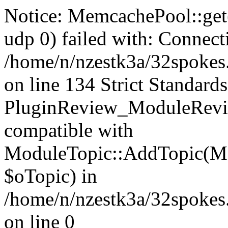
Notice: MemcachePool::get()
udp 0) failed with: Connect
/home/n/nzestk3a/32spokes
on line 134 Strict Standards
PluginReview_ModuleRevie
compatible with
ModuleTopic::AddTopic(Mo
$oTopic) in
/home/n/nzestk3a/32spokes.
on line 0