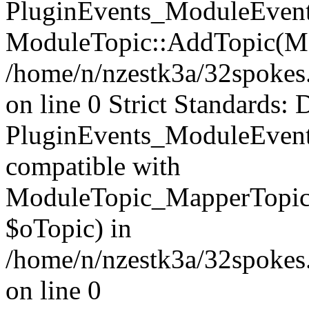
PluginEvents_ModuleEvents
ModuleTopic::AddTopic(Mo
/home/n/nzestk3a/32spokes.
on line 0 Strict Standards: 
PluginEvents_ModuleEvent
compatible with
ModuleTopic_MapperTopic
$oTopic) in
/home/n/nzestk3a/32spokes.
on line 0