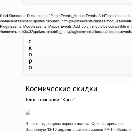
Strict Standards: Declaration of PluginEvents_ModuleEvents::AddTopic() should b
/home/n/nzestk3a/32spokes.ru/public_html/plugins/events/classes/modules/events/Ev
PluginEvents_ModuleEvents_MapperEvents::AddTopic() should be compatible wit
/home/n/nzestk3a/32spokes.ru/public_html/plugins/events/classes/modules/events
с
к
о
р
о
Космические скидки
Блог компании "Кант"
В честь годовщины первого полета Юрия Гагарина во
Вселенную
12-15 апреля
в сети магазинов КАНТ объявле