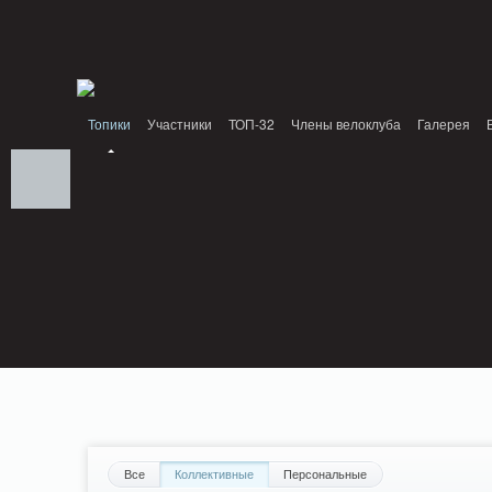
Notice: MemcachePool::get(): Server localhost (tcp 11211, udp 0) failed with: Conn
/home/n/nzestk3a/32spokes.ru/public_html/engine/lib/external/DklabCache/Zend/
PluginReview_ModuleReview::AddTopic() should be compatible with ModuleTopic:
/home/n/nzestk3a/32spokes.ru/public_html/plugins/review/classes/modules/review/
Топики
Участники
ТОП-32
Члены велоклуба
Галерея
Вопрос-ответ
Байки
События
Партнеры
Все
Коллективные
Персональные