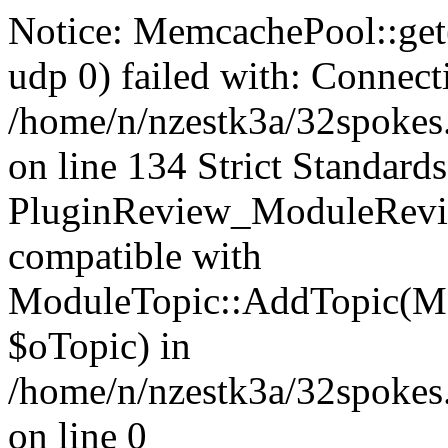
Notice: MemcachePool::get()
udp 0) failed with: Connect
/home/n/nzestk3a/32spokes
on line 134 Strict Standards
PluginReview_ModuleRevie
compatible with
ModuleTopic::AddTopic(Mo
$oTopic) in
/home/n/nzestk3a/32spokes.
on line 0