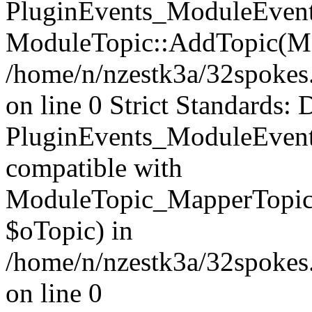
PluginEvents_ModuleEvents
ModuleTopic::AddTopic(Mo
/home/n/nzestk3a/32spokes.
on line 0 Strict Standards: 
PluginEvents_ModuleEvent
compatible with
ModuleTopic_MapperTopic
$oTopic) in
/home/n/nzestk3a/32spokes.
on line 0