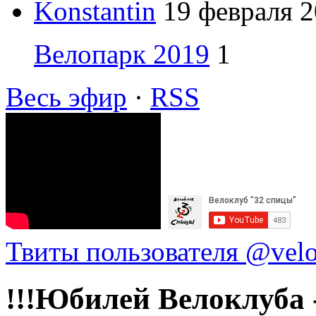
Konstantin
19 февраля 2
Велопарк 2019
1
Весь эфир
·
RSS
Твиты пользователя @vel
!!!Юбилей Велоклуба -