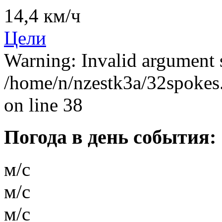
14,4 км/ч
Цели
Warning: Invalid argument s
/home/n/nzestk3a/32spokes.
on line 38
Погода в день события:
м/с
м/с
м/с