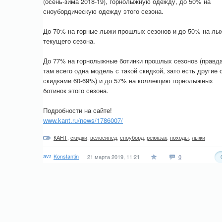
(осень-зима 2018-19), горнолыжную одежду, до 50% на
сноубордическую одежду этого сезона.
До 70% на горные лыжи прошлых сезонов и до 50% на лы
текущего сезона.
До 77% на горнолыжные ботинки прошлых сезонов (правда
там всего одна модель с такой скидкой, зато есть другие 
скидками 60-69%) и до 57% на коллекцию горнолыжных
ботинок этого сезона.
Подробности на сайте!
www.kant.ru/news/1786007/
КАНТ
,
скидки
,
велосипед
,
сноуборд
,
реюкзак
,
походы
,
лыжи
Konstantin
21 марта 2019, 11:21
0