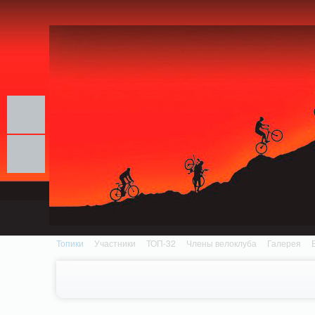
Notice: MemcachePool::get(): Server localhost (tcp 11211, udp 0) failed with: Conn
/home/n/nzestk3a/32spokes.ru/public_html/engine/lib/external/DklabCache/Zen
Топики
Участники
ТОП-32
Члены велоклуба
Галерея
Вопрос-ответ
Байки
События
Партнеры