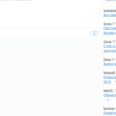
anastasii
Выставк
Goras
27
ПВД для
Москва-
0
Goras
27
Стрит и
хардтей
Diana
27 
Выбор в
Katuar40
Открыти
2019
fedor91
1
Общеклу
2
boroman
Развити