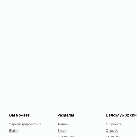
Вы можете
Разделы
Велоклуб 32 сп
Зарегистрироваться
Топики
О проекте
Войти
Блоги
О клубе
Участники
Контакты