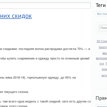
Теги
мних скидок
Все тег
32 Спи
благо
ми скидками: последняя волна распродажи достигла 70% — и
ве
тобы купить снаряжение и одежду просто по огненным ценам!
велошк
год
по
кат
ень-зима 2018-19), горнолыжную одежду, до 50% на
и текущего сезона.
Пря
там всего одна модель с такой скидкой, зато есть другие со
инок этого сезона.
Коммен