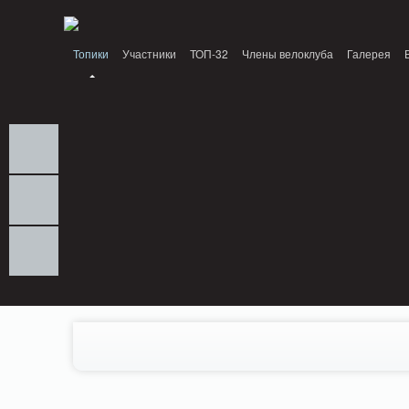
Notice: MemcachePool::get(): Server localhost (tcp 11211, udp 0) failed with: C
Топики
Участники
ТОП-32
Члены велоклуба
Галерея