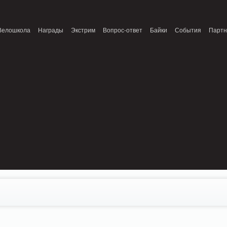
onnection refused (111) in /home/n/nzestk3a/32spokes.ru/public_html/engine/lib/
Велошкола
Награды
Экстрим
Вопрос-ответ
Байки
События
Парт