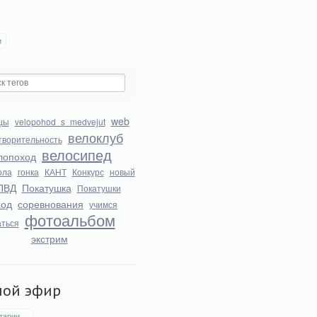
и
web
цы
velopohod_s_medvejut
велоклуб
творительность
велосипед
лопоход
ола
гонка
КАНТ
Конкурс
новый
ПВД
Покатушка
Покатушки
ход
соревнования
учимся
фотоальбом
аться
экстрим
мой эфир
тарии