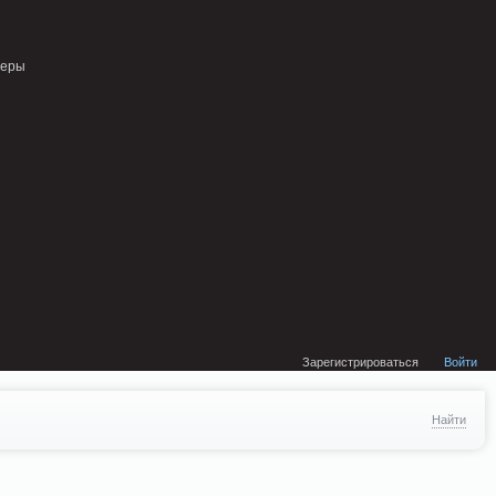
external/DklabCache/Zend/Cache/Backend/Memcached.php on line 134
неры
Зарегистрироваться
Войти
Найти