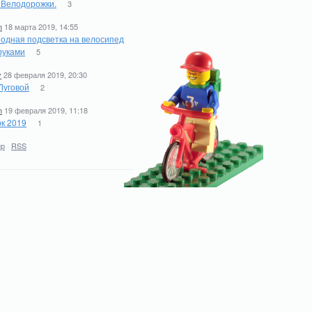
. Велодорожки.
3
n
18 марта 2019, 14:55
одная подсветка на велосипед
руками
5
y
28 февраля 2019, 20:30
Луговой
2
n
19 февраля 2019, 11:18
к 2019
1
ир
·
RSS