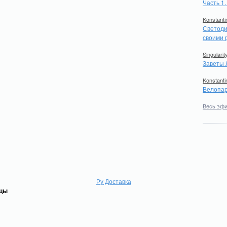
Часть 1
Konstanti
Светоди
своими 
Singularit
Заветы 
Konstanti
Велопар
Весь эф
Ру Доставка
ицы