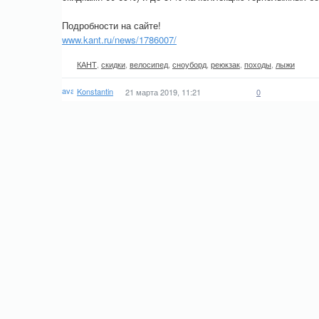
Подробности на сайте!
www.kant.ru/news/1786007/
КАНТ
,
скидки
,
велосипед
,
сноуборд
,
реюкзак
,
походы
,
лыжи
Konstantin
21 марта 2019, 11:21
0