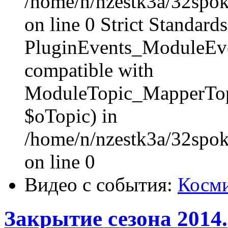
/home/n/nzestk3a/32spoke
on line 0 Strict Standards
PluginEvents_ModuleEve
compatible with
ModuleTopic_MapperTop
$oTopic) in
/home/n/nzestk3a/32spok
on line 0
Видео с события:
Косми
Закрытие сезона 2014.