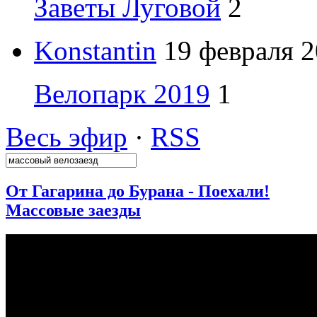
Заветы Луговой
2
Konstantin
19 февраля 2
Велопарк 2019
1
Весь эфир
·
RSS
От Гагарина до Бурана - Поехали!
Массовые заезды