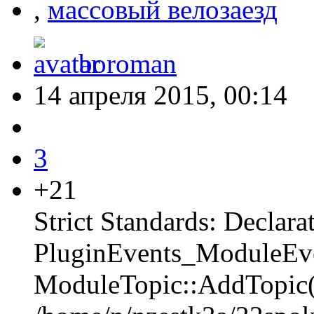
,
массовый велозаезд
boroman
14 апреля 2015, 00:14
3
+21
Strict Standards: Declara
PluginEvents_ModuleEven
ModuleTopic::AddTopic(