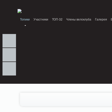
Notice: MemcachePool::get(): Server localhost (tcp 11211, udp 0) failed with: Conn
/home/n/nzestk3a/32spokes.ru/public_html/engine/lib/external/DklabCache/Zen
Топики
Участники
ТОП-32
Члены велоклуба
Галерея
Вопрос-ответ
Байки
События
Партнеры