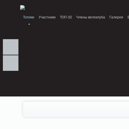
Notice: MemcachePool::get(): Server localhost (tcp 11211, udp 0) failed with: C
Топики
Участники
ТОП-32
Члены велоклуба
Галерея