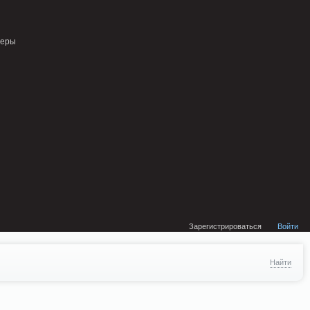
external/DklabCache/Zend/Cache/Backend/Memcached.php on line 134
неры
Зарегистрироваться
Войти
Найти