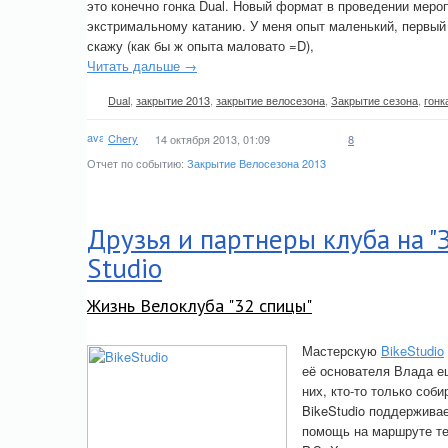
это конечно гонка Dual. Новый формат в проведении меро
экстримальному катанию. У меня опыт маленький, первый р
скажу (как бы ж опыта маловато =D),
Читать дальше →
Dual
,
закрытие 2013
,
закрытие велосезона
,
Закрытие сезона
,
гонк
Chery
14 октября 2013, 01:09
8
Отчет по событию:
Закрытие Велосезона 2013
Друзья и партнеры клуба на "З
Studio
Жизнь Велоклуба "32 спицы"
Мастерскую
BikeStudio
её основателя Влада ещ
них, кто-то только соби
BikeStudio поддерживае
помощь на маршруте те