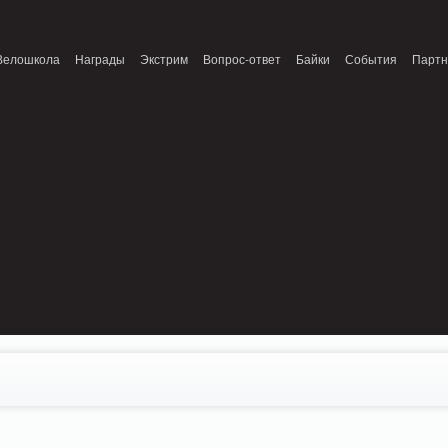
onnection refused (111) in /home/n/nzestk3a/32spokes.ru/public_html/engine/lib/
Велошкола
Награды
Экстрим
Вопрос-ответ
Байки
События
Парт