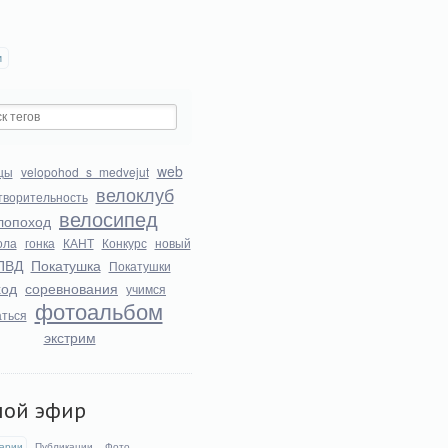
и
web
цы
velopohod_s_medvejut
велоклуб
творительность
велосипед
лопоход
ола
гонка
КАНТ
Конкурс
новый
ПВД
Покатушка
Покатушки
ход
соревнования
учимся
фотоальбом
аться
экстрим
мой эфир
арии
Публикации
Фото