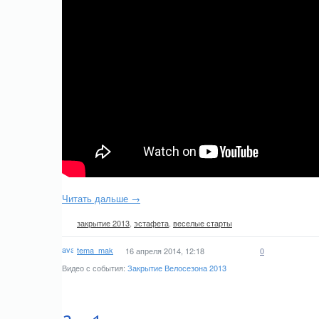
Читать дальше →
закрытие 2013
,
эстафета
,
веселые старты
tema_mak
16 апреля 2014, 12:18
0
Видео с события:
Закрытие Велосезона 2013