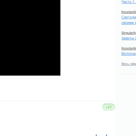
Часть 1
Konstanti
Светоди
своими 
Singularit
Заветы 
Konstanti
Велопар
Весь эф
+17