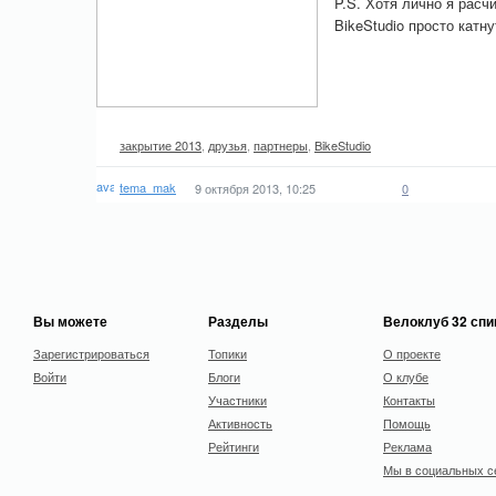
P.S. Хотя лично я расч
BikeStudio просто катн
закрытие 2013
,
друзья
,
партнеры
,
BikeStudio
tema_mak
9 октября 2013, 10:25
0
Вы можете
Разделы
Велоклуб 32 сп
Зарегистрироваться
Топики
О проекте
Войти
Блоги
О клубе
Участники
Контакты
Активность
Помощь
Рейтинги
Реклама
Мы в социальных с