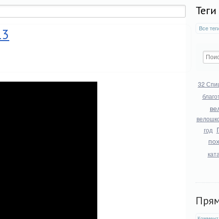
Теги
Все тег
13
32 Спи
благо
ве
велошк
год
по
кат
Пря
Коммент