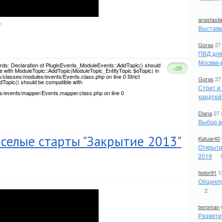
anastasii
.
Выставк
Goras
27
ПВД для
Москва-
ards: Declaration of PluginEvents_ModuleEvents::AddTopic() should
+28
e with ModuleTopic::AddTopic(ModuleTopic_EntityTopic $oTopic) in
/classes/modules/events/Events.class.php on line 0 Strict
Goras
27
Topic() should be compatible with
Стрит и
s/events/mapper/Events.mapper.class.php on line 0
хардтей
Diana
27 
Выбор в
еселые старты "Закрытие 2013"
Katuar40
Открыти
2019
fedor91
1
Общеклу
2
boroman
Развити