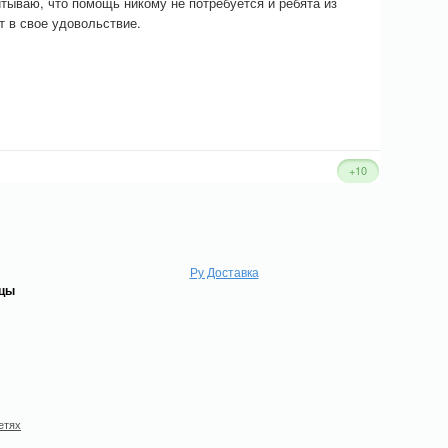
итываю, что помощь никому не потребуется и ребята из
ут в свое удовольствие.
+10
Ру Доставка
ицы
етях