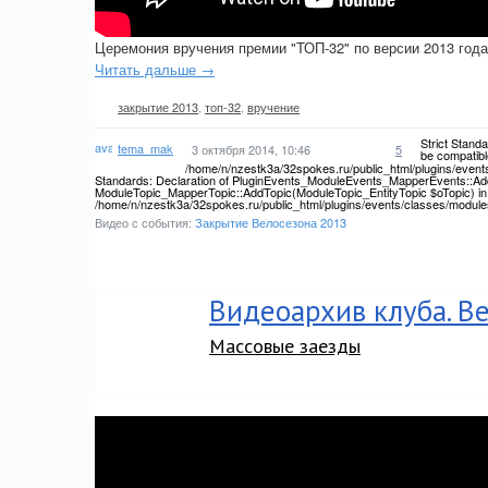
Церемония вручения премии "ТОП-32" по версии 2013 года
Читать дальше →
закрытие 2013
,
топ-32
,
вручение
Strict Stand
tema_mak
3 октября 2014, 10:46
5
be compatibl
/home/n/nzestk3a/32spokes.ru/public_html/plugins/events
Standards: Declaration of PluginEvents_ModuleEvents_MapperEvents::Add
ModuleTopic_MapperTopic::AddTopic(ModuleTopic_EntityTopic $oTopic) in
/home/n/nzestk3a/32spokes.ru/public_html/plugins/events/classes/module
Видео с события:
Закрытие Велосезона 2013
Видеоархив клуба. В
Массовые заезды