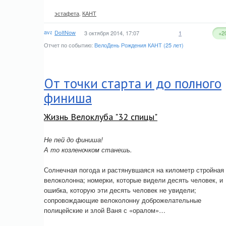
эстафета
,
КАНТ
DoItNow
3 октября 2014, 17:07
1
+2
Отчет по событию:
ВелоДень Рождения КАНТ (25 лет)
От точки старта и до полного
финиша
Жизнь Велоклуба "32 спицы"
Не пей до финиша!
А то козленочком станешь.
Солнечная погода и растянувшаяся на километр стройная
велоколонна; номерки, которые видели десять человек, и
ошибка, которую эти десять человек не увидели;
сопровождающие велоколонну доброжелательные
полицейские и злой Ваня с «оралом»…