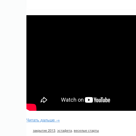
Читать дальше →
закрытие 2013
,
эстафета
,
веселые старты