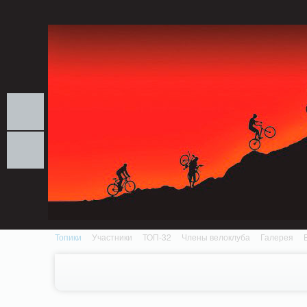
Notice: MemcachePool::get(): Server localhost (tcp 11211, udp 0) failed with: Conn
/home/n/nzestk3a/32spokes.ru/public_html/engine/lib/external/DklabCache/Zen
Топики
Участники
ТОП-32
Члены велоклуба
Галерея
Вопрос-ответ
Байки
События
Партнеры