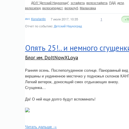
ДОЛ "Детский Наукоград"
,
эстафета
,
велоэстафета
,
ПДД
,
дети
,
велосипед
,
велосипедист
,
велоклуб
,
Малаховка
Konstantin
7 июля 2017, 10:35
1
+1
Отчет по событию:
Детский Наукоград
Опять 25!.. и немного сгущенк
Блог им. DoItNowXLoya
Ранняя осень. Послеполуденное солнце. Панорамный вид
вершины и уединенное местечко у подножья склонов КАН
Легкий ветерок, доносящий смех отдыхающих внизу.
Сгущенка…
Да! О ней еще долго будут вспоминать!
Читать дальше →