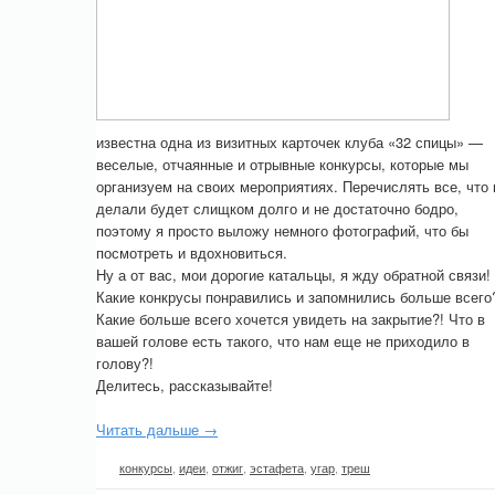
известна одна из визитных карточек клуба «32 спицы» —
веселые, отчаянные и отрывные конкурсы, которые мы
организуем на своих мероприятиях. Перечислять все, что
делали будет слищком долго и не достаточно бодро,
поэтому я просто выложу немного фотографий, что бы
посмотреть и вдохновиться.
Ну а от вас, мои дорогие катальцы, я жду обратной связи!
Какие конкрусы понравились и запомнились больше всего
Какие больше всего хочется увидеть на закрытие?! Что в
вашей голове есть такого, что нам еще не приходило в
голову?!
Делитесь, рассказывайте!
Читать дальше →
конкурсы
,
идеи
,
отжиг
,
эстафета
,
угар
,
треш