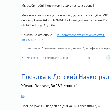
Мы ждём тебя! Поднимем градус начала весны!
Мероприятие проводится при поддержке Велоклубов «32
спицы», ВелоВАО, КАРАВАН и Складничков, а также Рол
Club77 и Long City Life.
Ссылка на оф анонс —
vk.com/moscowinmotion?w=wall-
138659851_2119
фестиваль
,
Сокольники
,
велосипед
,
велоклуб
,
эстафета
,
складни
Konstantin
11 марта 2019, 11:33
0
Поездка в Детский Наукоград
Жизнь Велоклуба "32 спицы"
Прошло уже 1,5 недели со дня как мы посетили ДОЛ