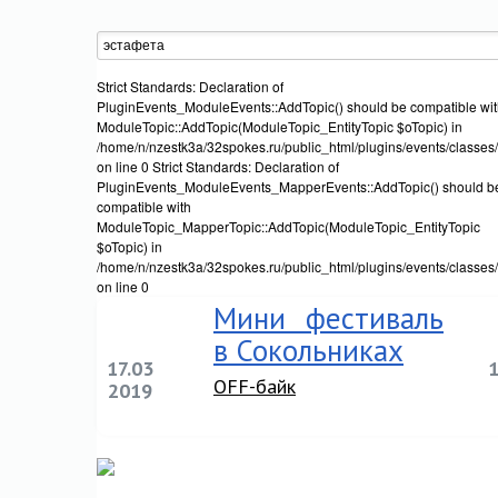
Strict Standards: Declaration of
PluginEvents_ModuleEvents::AddTopic() should be compatible wi
ModuleTopic::AddTopic(ModuleTopic_EntityTopic $oTopic) in
/home/n/nzestk3a/32spokes.ru/public_html/plugins/events/classes
on line 0 Strict Standards: Declaration of
PluginEvents_ModuleEvents_MapperEvents::AddTopic() should b
compatible with
ModuleTopic_MapperTopic::AddTopic(ModuleTopic_EntityTopic
$oTopic) in
/home/n/nzestk3a/32spokes.ru/public_html/plugins/events/classe
on line 0
Мини фестиваль
в Сокольниках
17.03
OFF-байк
2019