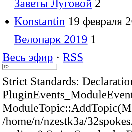
Заветы Луговой
2
Konstantin
19 февраля 2
Велопарк 2019
1
Весь эфир
·
RSS
Strict Standards: Declaratio
PluginEvents_ModuleEvents
ModuleTopic::AddTopic(Mo
/home/n/nzestk3a/32spokes.