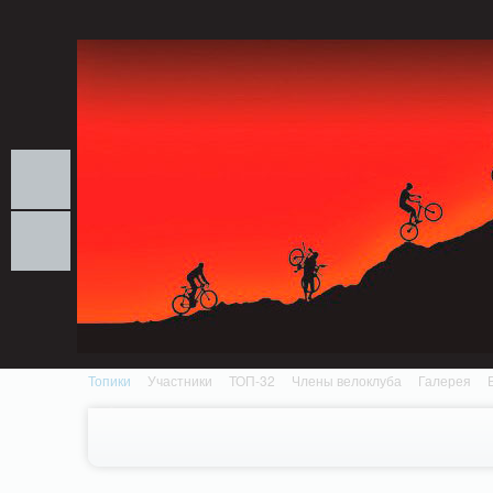
Notice: MemcachePool::get(): Server localhost (tcp 11211, udp 0) failed with: Conn
/home/n/nzestk3a/32spokes.ru/public_html/engine/lib/external/DklabCache/Zen
Топики
Участники
ТОП-32
Члены велоклуба
Галерея
Вопрос-ответ
Байки
События
Партнеры