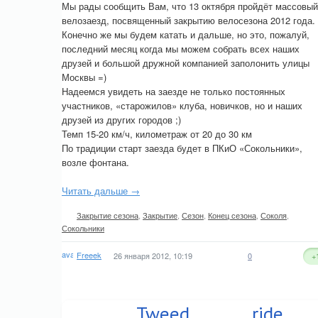
Мы рады сообщить Вам, что 13 октября пройдёт массовый
велозаезд, посвященный закрытию велосезона 2012 года.
Конечно же мы будем катать и дальше, но это, пожалуй,
последний месяц когда мы можем собрать всех наших
друзей и большой дружной компанией заполонить улицы
Москвы =)
Надеемся увидеть на заезде не только постоянных
участников, «старожилов» клуба, новичков, но и наших
друзей из других городов ;)
Темп 15-20 км/ч, километраж от 20 до 30 км
По традиции старт заезда будет в ПКиО «Сокольники»,
возле фонтана.
Читать дальше →
Закрытие сезона
,
Закрытие
,
Сезон
,
Конец сезона
,
Соколя
,
Сокольники
Freeek
26 января 2012, 10:19
0
+
Tweed ride