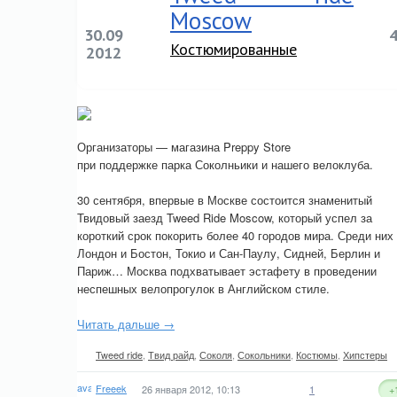
Moscow
30.09
Костюмированные
2012
Организаторы — магазина Preppy Store
при поддержке парка Соколньики и нашего велоклуба.
30 сентября, впервые в Москве состоится знаменитый
Твидовый заезд Tweed Ride Moscow, который успел за
короткий срок покорить более 40 городов мира. Среди них
Лондон и Бостон, Токио и Сан-Паулу, Сидней, Берлин и
Париж… Москва подхватывает эстафету в проведении
неспешных велопрогулок в Английском стиле.
Читать дальше →
Tweed ride
,
Твид райд
,
Соколя
,
Сокольники
,
Костюмы
,
Хипстеры
Freeek
26 января 2012, 10:13
1
+