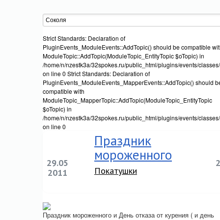
Strict Standards: Declaration of
PluginEvents_ModuleEvents::AddTopic() should be compatible wi
ModuleTopic::AddTopic(ModuleTopic_EntityTopic $oTopic) in
/home/n/nzestk3a/32spokes.ru/public_html/plugins/events/classes
on line 0 Strict Standards: Declaration of
PluginEvents_ModuleEvents_MapperEvents::AddTopic() should b
compatible with
ModuleTopic_MapperTopic::AddTopic(ModuleTopic_EntityTopic
$oTopic) in
/home/n/nzestk3a/32spokes.ru/public_html/plugins/events/classe
on line 0
Праздник
мороженного
29.05
Покатушки
2011
Праздник мороженного и День отказа от курения ( и день