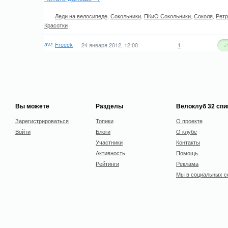
Леди на велосипеде
,
Сокольники
,
ПКиО Сокольники
,
Соколя
,
Ретр
Красотки
Freeek
24 января 2012, 12:00
1
+
Вы можете
Разделы
Велоклуб 32 сп
Зарегистрироваться
Топики
О проекте
Войти
Блоги
О клубе
Участники
Контакты
Активность
Помощь
Рейтинги
Реклама
Мы в социальных с