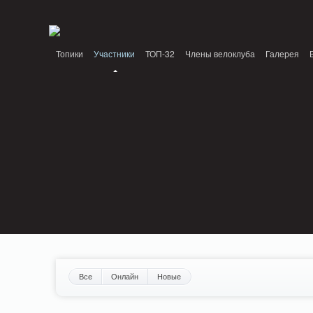
Notice: MemcachePool::get(): Server localhost (tcp 11211, udp 0) failed with: Conn
/home/n/nzestk3a/32spokes.ru/public_html/engine/lib/external/DklabCache/Zen
Топики
Участники
ТОП-32
Члены велоклуба
Галерея
Вопрос-ответ
Байки
События
Партнеры
Все
Онлайн
Новые