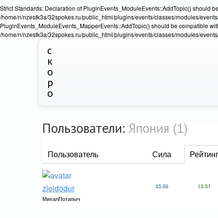
Strict Standards: Declaration of PluginEvents_ModuleEvents::AddTopic() should b
/home/n/nzestk3a/32spokes.ru/public_html/plugins/events/classes/modules/events/Ev
PluginEvents_ModuleEvents_MapperEvents::AddTopic() should be compatible wit
/home/n/nzestk3a/32spokes.ru/public_html/plugins/events/classes/modules/events
с
к
о
р
о
Пользователи:
Япония (1)
Пользователь
Сила
Рейтин
zloidodur
33.56
13.51
МихалПотапыч