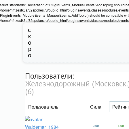
Strict Standards: Declaration of PluginEvents_ModuleEvents::AddTopic() should b
/home/n/nzestk3a/32spokes.ru/public_html/plugins/events/classes/modules/events/Ev
PluginEvents_ModuleEvents_MapperEvents::AddTopic() should be compatible wit
/home/n/nzestk3a/32spokes.ru/public_html/plugins/events/classes/modules/events
с
к
о
р
о
Пользователи:
Железнодорожный (Московск.
(6)
Пользователь
Сила
Рейтин
Waldemar_1984
0.00
1.00