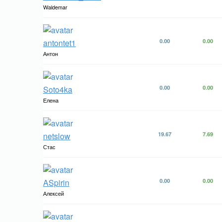
Waldemar
antontet1
0.00
0.00
Антон
Soto4ka
0.00
0.00
Елена
netslow
19.67
7.69
Стас
ASpirin
0.00
0.00
Алексей