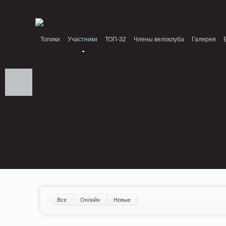
Notice: MemcachePool::get(): Server localhost (tcp 11211, udp 0) failed with: Conn
/home/n/nzestk3a/32spokes.ru/public_html/engine/lib/external/DklabCache/Zen
Топики
Участники
ТОП-32
Члены велоклуба
Галерея
Вопрос-ответ
Байки
События
Партнеры
Все
Онлайн
Новые