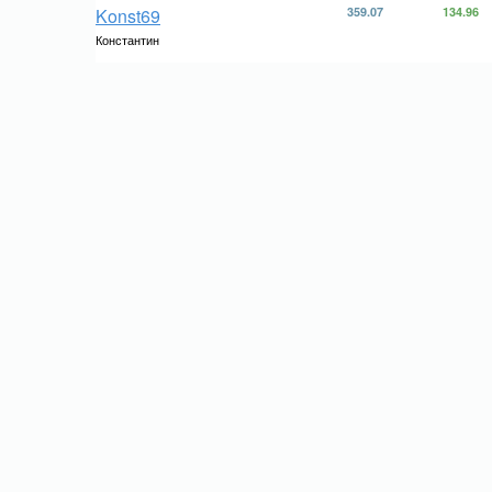
Konst69
359.07
134.96
Константин