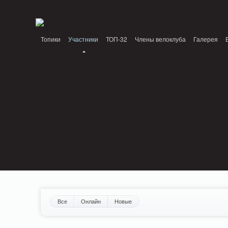
Notice: MemcachePool::get(): Server localhost (tcp 11211, udp 0) failed with: Conn
/home/n/nzestk3a/32spokes.ru/public_html/engine/lib/external/DklabCache/Zen
Топики
Участники
ТОП-32
Члены велоклуба
Галерея
Вопрос-ответ
Байки
События
Партнеры
Все
Онлайн
Новые