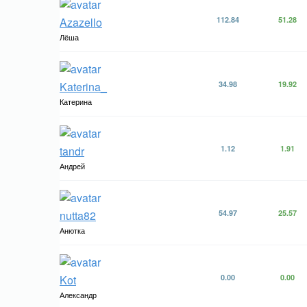
Azazello
112.84
51.28
Лёша
Katerina_
34.98
19.92
Катерина
tandr
1.12
1.91
Андрей
nutta82
54.97
25.57
Анютка
Kot
0.00
0.00
Александр