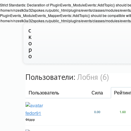
Strict Standards: Declaration of PluginEvents_ModuleEvents::AddTopic() should b
/home/n/nzestk3a/32spokes.ru/public_html/plugins/events/classes/modules/events/Ev
PluginEvents_ModuleEvents_MapperEvents::AddTopic() should be compatible wit
/home/n/nzestk3a/32spokes.ru/public_html/plugins/events/classes/modules/events
с
к
о
р
о
Пользователи:
Лобня (6)
Пользователь
Сила
Рейтин
fedor91
0.00
1.60
Фёдор