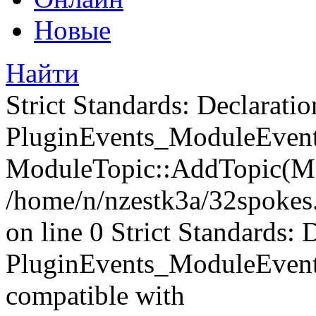
Новые
Найти
Strict Standards: Declaratio
PluginEvents_ModuleEvents
ModuleTopic::AddTopic(Mo
/home/n/nzestk3a/32spokes.
on line 0 Strict Standards: 
PluginEvents_ModuleEvent
compatible with