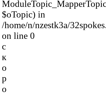
ModuleTopic_MapperTopic
$oTopic) in
/home/n/nzestk3a/32spokes.
on line 0
с
к
о
р
о